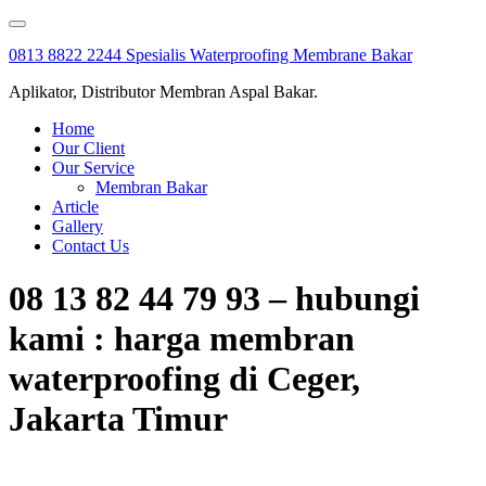
Skip
to
0813 8822 2244 Spesialis Waterproofing Membrane Bakar
content
Aplikator, Distributor Membran Aspal Bakar.
Home
Our Client
Our Service
Membran Bakar
Article
Gallery
Contact Us
08 13 82 44 79 93 – hubungi
kami : harga membran
waterproofing di Ceger,
Jakarta Timur