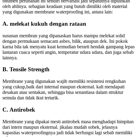
bitumen perubahan ini sendiri bervariasi jadi sepatutnya dipilihkan
oleh ahlinya. sebagian keadaan yang butuh dimiliki oleh material
yang digunakan membrane waterproofing ini, antara lain:
A. melekat kukuh dengan rataan
susunan membran yang dipanaskan harus mampu melekat solid
dengan permukaan semacam asbes, bilik, ataupun dek. Ini pokok
karna bila tak menyatu kuat kemudian berarti hendak gampang lepas
lantaran cuaca seperti angin, temperatur udara udara, dan juga sebab
lainnya.
B. Tensile Strength
Membrane yang digunakan wajib memiliki resistensi rengkuhan
yang cukup,baik dari internal maupun eksternal. kali mendapati
desakan atau sentakan, sehingga bisa senantiasa dalam struktur
semula dan tidak ikut tertarik.
C. Antirobek
Membrane yang dipakai mesti antirobek masa menghadapi himpitan
dari intern maupun eksternal. jikalau mudah sobek, jelasnya
kapasitas waterproofingnya jadi tidak berfungsi lagi sebab memiliki