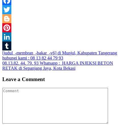
Facebook
Twitter
Blogger
Pinterest
LinkedIn
Post
[judul_-membran_-bakar_-v6] di Munjul, Kabupaten Tangerang
Tumblr
hubungi kami : 08 13 82 44 79 93
navigation
08.13.82. 44. 79. 93 Whatsapp : HARGA INJEKSI BETON
RETAK di Sepanjang Jaya, Kota Bekasi
Leave a Comment