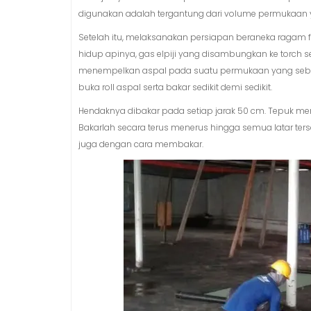
digunakan adalah tergantung dari volume permukaan ya
Setelah itu, melaksanakan persiapan beraneka ragam fa
hidup apinya, gas elpiji yang disambungkan ke torch s
menempelkan aspal pada suatu permukaan yang sebelumn
buka roll aspal serta bakar sedikit demi sedikit.
Hendaknya dibakar pada setiap jarak 50 cm. Tepuk mem
Bakarlah secara terus menerus hingga semua latar ters
juga dengan cara membakar.