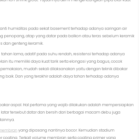
ir anti humiditas pada sekat basement terhadap adanya saringan air
ing penopang, atap yang datar pada balkon atau teras sebelum keramik
s dan genteng keramik.
a tahan lama, adatif pada suhu rendah, resistensi terhadap adanya
ain itu memiliki daya kuat tarik serta elongasi yang bagus, cocok
emakaian, mudah sekali dilaksanakan yaitu dengan teknik dibakar
ng baik. Dan yang terakhir adalah daya tahan terhadap adanya
akar aspal. Hal pertama yang wajib dilakukan adalah mempersiapkan
 latar tersebut datar dan bersih dari berbagai macam debu juga
 lainnya.
membran
yang dipasang nantinya bocor. Kemudian stadium
coating. Terkait volume membran serta coating primer yang