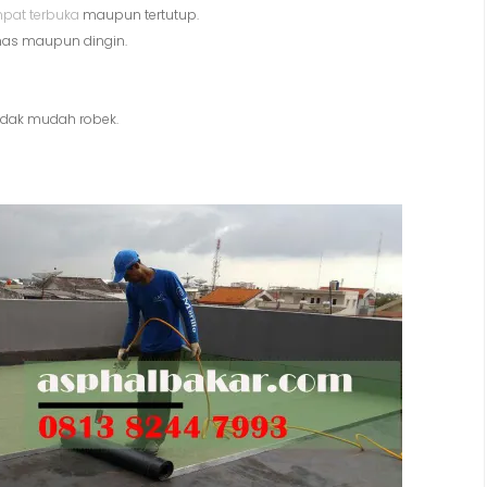
pat terbuka
maupun tertutup.
nas maupun dingin.
tidak mudah robek.