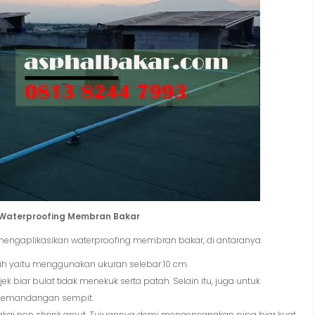
n Waterproofing Membran Bakar
engaplikasikan waterproofing membran bakar, di antaranya:
h yaitu menggunakan ukuran selebar 10 cm.
ek biar bulat tidak menekuk serta patah. Selain itu, juga untuk
 pemandangan sempit.
kai non shrink grout. Tujuannya demi mengencangkan pipa biar kuat