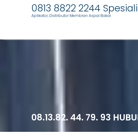
0813 8822 2244 Spesia
Aplikator, Distributor Membran Aspal Bakar.
Skip
to
content
08.13.82. 44. 79. 93 H