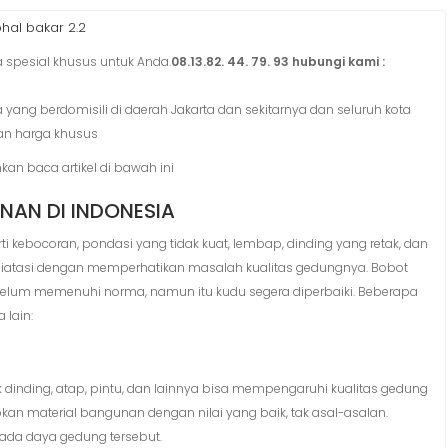
hal bakar 2.2
spesial khusus untuk Anda.
08.13.82. 44. 79. 93 hubungi kami :
 yang berdomisili di daerah Jakarta dan sekitarnya dan seluruh kota
an harga khusus
hkan baca artikel di bawah ini
NAN DI INDONESIA
i kebocoran, pondasi yang tidak kuat, lembap, dinding yang retak, dan
 diatasi dengan memperhatikan masalah kualitas gedungnya. Bobot
elum memenuhi norma, namun itu kudu segera diperbaiki. Beberapa
 lain:
 dinding, atap, pintu, dan lainnya bisa mempengaruhi kualitas gedung
kan material bangunan dengan nilai yang baik, tak asal-asalan.
pada daya gedung tersebut.