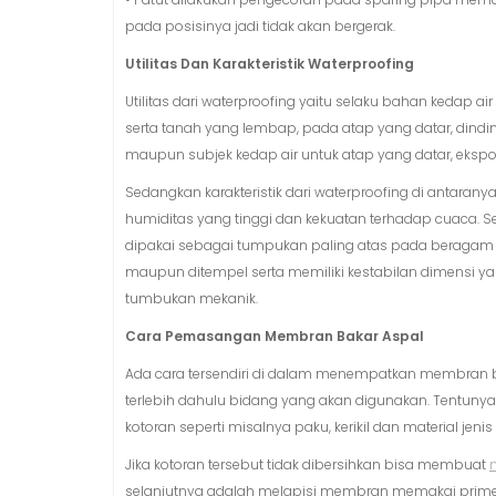
pada posisinya jadi tidak akan bergerak.
Utilitas Dan Karakteristik Waterproofing
Utilitas dari waterproofing yaitu selaku bahan kedap a
serta tanah yang lembap, pada atap yang datar, dind
maupun subjek kedap air untuk atap yang datar, ekspo
Sedangkan karakteristik dari waterproofing di antarany
humiditas yang tinggi dan kekuatan terhadap cuaca. Sel
dipakai sebagai tumpukan paling atas pada beragam p
maupun ditempel serta memiliki kestabilan dimensi ya
tumbukan mekanik.
Cara Pemasangan Membran Bakar Aspal
Ada cara tersendiri di dalam menempatkan membran b
terlebih dahulu bidang yang akan digunakan. Tentunya
kotoran seperti misalnya paku, kerikil dan material jenis
Jika kotoran tersebut tidak dibersihkan bisa membuat
selanjutnya adalah melapisi membran memakai primer 