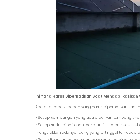
Ini Yang Harus Diperhatikan Saat Mengaplikasika
Ada beberapa keadaan yang harus diperhatikan saat m
• Setiap sambungan yang ada diberikan tumpang tindi
• Setiap sudut diberi champer atau fillet atau sudut subj
mengelakkan adanya ruang yang tertinggal terhadap
• Patut dilakukan pengecoran pada sparing pipa mema