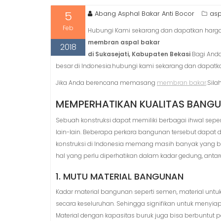
5
Abang Asphal Bakar Anti Bocor
asp
Feb
Hubungi Kami sekarang dan dapatkan harga 
membran aspal bakar
2018
di Sukasejati, Kabupaten Bekasi
Bagi Anda
besar di Indonesia.hubungi kami sekarang dan dapatk
Jika Anda berencana memasang
membran bakar
.Sila
MEMPERHATIKAN KUALITAS BANGU
Sebuah konstruksi dapat memiliki berbagai ihwal sepert
lain-lain. Beberapa perkara bangunan tersebut dapat
konstruksi di Indonesia memang masih banyak yang b
hal yang perlu diperhatikan dalam kadar gedung, antara
1. MUTU MATERIAL BANGUNAN
Kadar material bangunan seperti semen, material untuk
secara keseluruhan. Sehingga signifikan untuk menyiap
Material dengan kapasitas buruk juga bisa berbuntut 