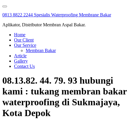
Skip
to
0813 8822 2244 Spesialis Waterproofing Membrane Bakar
content
Aplikator, Distributor Membran Aspal Bakar.
Home
Our Client
Our Service
Membran Bakar
Article
Gallery
Contact Us
08.13.82. 44. 79. 93 hubungi
kami : tukang membran bakar
waterproofing di Sukmajaya,
Kota Depok