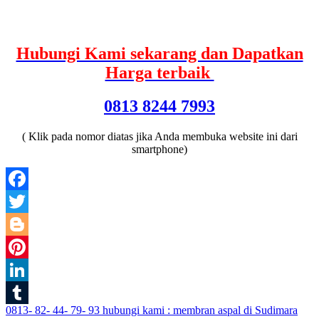
Hubungi Kami sekarang dan Dapatkan
Harga terbaik
0813 8244 7993
( Klik pada nomor diatas jika Anda membuka website ini dari
smartphone)
Facebook
Twitter
Blogger
Pinterest
LinkedIn
Post
0813- 82- 44- 79- 93 hubungi kami : membran aspal di Sudimara
Tumblr