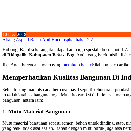
10
Dec
2018
Abang Asphal Bakar Anti Bocor
asphal bakar 2.2
Hubungi Kami sekarang dan dapatkan harga spesial khusus untuk An
di Ridogalih, Kabupaten Bekasi
Bagi Anda yang berdomisili di dae
Jika Anda berencana memasang
membran bakar
.Silahkan baca artikel
Memperhatikan Kualitas Bangunan Di Ind
Sebuah bangunan bisa ada berbagai pasal seperti kebocoran, pondasi 
masalah kualitas bangunannya. Mutu konstruksi di Indonesia memang
bangunan, antara lain:
1. Mutu Material Bangunan
Mutu material bangunan seperti semen, bahan untuk dinding, atap, pi
yang baik, tidak asal-asalan. Bahan dengan mutu buruk juga bisa ber