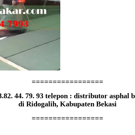
=================
3.82. 44. 79. 93 telepon : distributor asphal 
di Ridogalih, Kabupaten Bekasi
=================