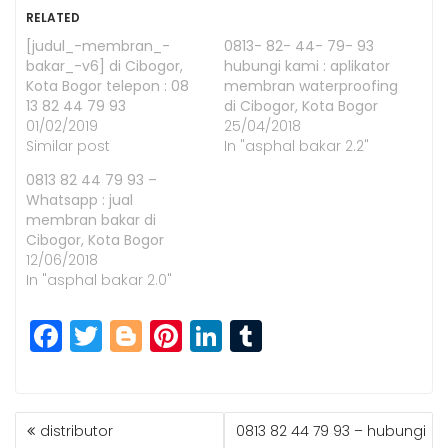
RELATED
[judul_-membran_-
0813- 82- 44- 79- 93
bakar_-v6] di Cibogor,
hubungi kami : aplikator
Kota Bogor telepon : 08
membran waterproofing
13 82 44 79 93
di Cibogor, Kota Bogor
01/02/2019
25/04/2018
Similar post
In "asphal bakar 2.2"
0813 82 44 79 93 –
Whatsapp : jual
membran bakar di
Cibogor, Kota Bogor
12/06/2018
In "asphal bakar 2.0"
F
T
Bl
Pi
Li
T
a
w
o
n
n
u
c
itt
g
t
k
m
POST
e
e
g
e
e
bl
distributor
0813 82 44 79 93 – hubungi
NAVIGATION