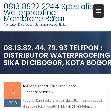
Skip
0813 8822 2244 Spesialis
to
Waterproofing
content
Membrane Bakar
Aplikator, Distributor Membran Aspal Bakar.
08.13.82. 44. 79. 93 TELEPON :
DISTRIBUTOR WATERPROOFING
SIKA DI CIBOGOR, KOTA BOGO
1
Abang Asphal Bakar Anti Bocor
asphal bakar 2.2
Jul
Hubungi Kami sekarang dan dapatkan harga spesial
2018
khusus untuk Anda.
08.13.82. 44. 79. 93 telepon :