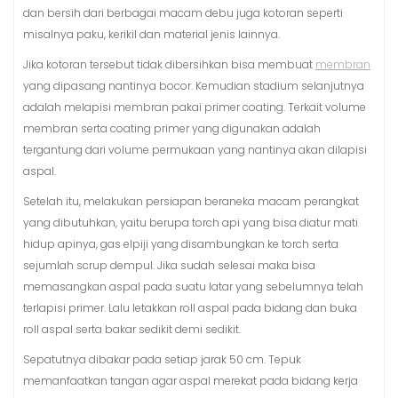
dan bersih dari berbagai macam debu juga kotoran seperti
misalnya paku, kerikil dan material jenis lainnya.
Jika kotoran tersebut tidak dibersihkan bisa membuat
membran
yang dipasang nantinya bocor. Kemudian stadium selanjutnya
adalah melapisi membran pakai primer coating. Terkait volume
membran serta coating primer yang digunakan adalah
tergantung dari volume permukaan yang nantinya akan dilapisi
aspal.
Setelah itu, melakukan persiapan beraneka macam perangkat
yang dibutuhkan, yaitu berupa torch api yang bisa diatur mati
hidup apinya, gas elpiji yang disambungkan ke torch serta
sejumlah scrup dempul. Jika sudah selesai maka bisa
memasangkan aspal pada suatu latar yang sebelumnya telah
terlapisi primer. Lalu letakkan roll aspal pada bidang dan buka
roll aspal serta bakar sedikit demi sedikit.
Sepatutnya dibakar pada setiap jarak 50 cm. Tepuk
memanfaatkan tangan agar aspal merekat pada bidang kerja