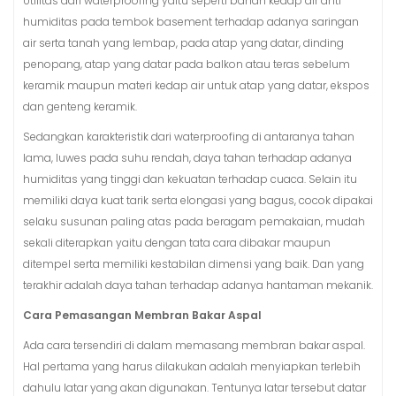
Utilitas dari waterproofing yaitu seperti bahan kedap air anti
humiditas pada tembok basement terhadap adanya saringan
air serta tanah yang lembap, pada atap yang datar, dinding
penopang, atap yang datar pada balkon atau teras sebelum
keramik maupun materi kedap air untuk atap yang datar, ekspos
dan genteng keramik.
Sedangkan karakteristik dari waterproofing di antaranya tahan
lama, luwes pada suhu rendah, daya tahan terhadap adanya
humiditas yang tinggi dan kekuatan terhadap cuaca. Selain itu
memiliki daya kuat tarik serta elongasi yang bagus, cocok dipakai
selaku susunan paling atas pada beragam pemakaian, mudah
sekali diterapkan yaitu dengan tata cara dibakar maupun
ditempel serta memiliki kestabilan dimensi yang baik. Dan yang
terakhir adalah daya tahan terhadap adanya hantaman mekanik.
Cara Pemasangan Membran Bakar Aspal
Ada cara tersendiri di dalam memasang membran bakar aspal.
Hal pertama yang harus dilakukan adalah menyiapkan terlebih
dahulu latar yang akan digunakan. Tentunya latar tersebut datar