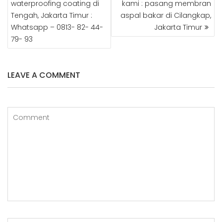
b
r
e
r
dI
r
waterproofing coating di
kami : pasang membran
Tengah, Jakarta Timur :
aspal bakar di Cilangkap,
o
r
e
n
Whatsapp – 0813- 82- 44-
Jakarta Timur
o
st
79- 93
k
LEAVE A COMMENT