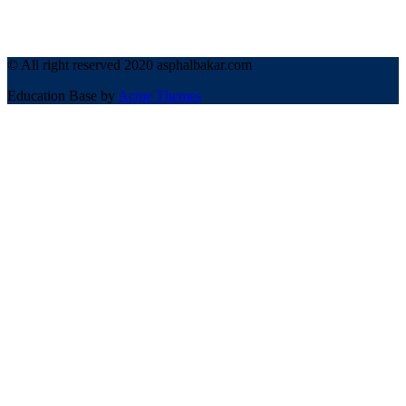
© All right reserved 2020 asphalbakar.com
Education Base by
Acme Themes