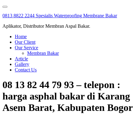
Skip
to
0813 8822 2244 Spesialis Waterproofing Membrane Bakar
content
Aplikator, Distributor Membran Aspal Bakar.
Home
Our Client
Our Service
Membran Bakar
Article
Gallery
Contact Us
08 13 82 44 79 93 – telepon :
harga asphal bakar di Karang
Asem Barat, Kabupaten Bogor