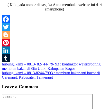
( Klik pada nomor diatas jika Anda membuka website ini dari
smartphone)
Facebook
Twitter
Blogger
Pinterest
LinkedIn
Post
hubungi kami – 0813- 82- 44- 79- 93 : kontraktor waterproofing
Tumblr
membran bakar di Situ Udik, Kabupaten Bogor
navigation
hubungi kami – 0813-8244-7993 : membran bakar anti bocor di
Carenang, Kabupaten Tangerang
Leave a Comment