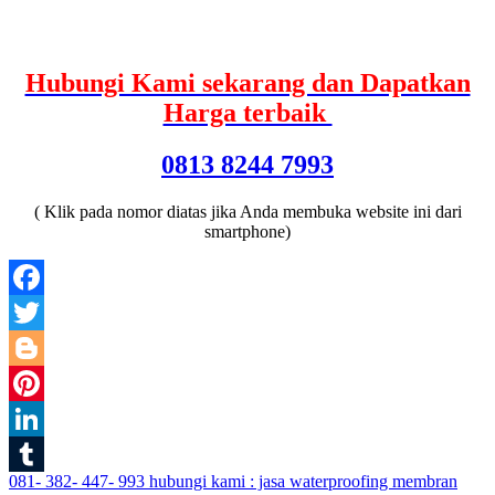
Hubungi Kami sekarang dan Dapatkan
Harga terbaik
0813 8244 7993
( Klik pada nomor diatas jika Anda membuka website ini dari
smartphone)
Facebook
Twitter
Blogger
Pinterest
LinkedIn
Post
081- 382- 447- 993 hubungi kami : jasa waterproofing membran
Tumblr