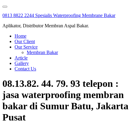
Skip
to
0813 8822 2244 Spesialis Waterproofing Membrane Bakar
content
Aplikator, Distributor Membran Aspal Bakar.
Home
Our Client
Our Service
Membran Bakar
Article
Gallery
Contact Us
08.13.82. 44. 79. 93 telepon :
jasa waterproofing membran
bakar di Sumur Batu, Jakarta
Pusat