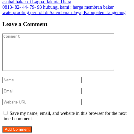
asphal bakar di Lagoa, Jakarta Utara
navigation
0813- 82- 44- 79- 93 hubungi kami : harga membran bakar
waterproofing per roll di Salembaran Jaya, Kabupaten Tangerang
Leave a Comment
Save my name, email, and website in this browser for the next
time I comment.