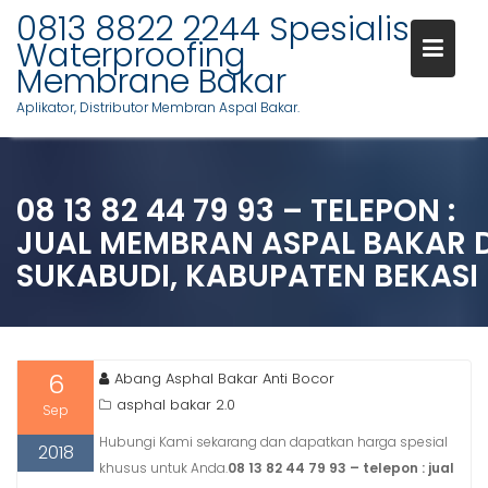
Skip
0813 8822 2244 Spesialis
to
Waterproofing
content
Membrane Bakar
Aplikator, Distributor Membran Aspal Bakar.
08 13 82 44 79 93 – TELEPON :
JUAL MEMBRAN ASPAL BAKAR D
SUKABUDI, KABUPATEN BEKASI
6
Abang Asphal Bakar Anti Bocor
asphal bakar 2.0
Sep
Hubungi Kami sekarang dan dapatkan harga spesial
2018
khusus untuk Anda.
08 13 82 44 79 93 – telepon : jual