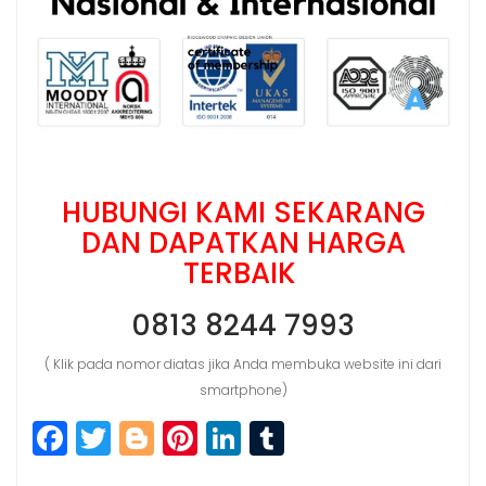
HUBUNGI KAMI SEKARANG
DAN DAPATKAN HARGA
TERBAIK
0813 8244 7993
( Klik pada nomor diatas jika Anda membuka website ini dari
smartphone)
F
T
Bl
Pi
Li
T
a
w
o
n
n
u