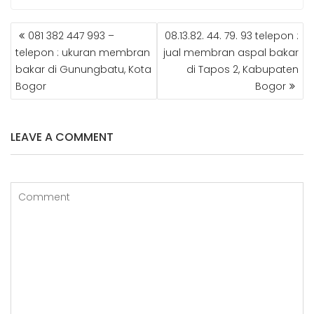
c
itt
g
t
k
m
POST
e
e
g
e
e
bl
081 382 447 993 –
08.13.82. 44. 79. 93 telepon :
NAVIGATION
b
r
e
r
dI
r
telepon : ukuran membran
jual membran aspal bakar
bakar di Gunungbatu, Kota
di Tapos 2, Kabupaten
o
r
e
n
Bogor
Bogor
o
st
k
LEAVE A COMMENT