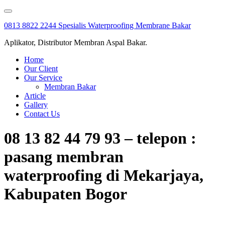
Skip
to
0813 8822 2244 Spesialis Waterproofing Membrane Bakar
content
Aplikator, Distributor Membran Aspal Bakar.
Home
Our Client
Our Service
Membran Bakar
Article
Gallery
Contact Us
08 13 82 44 79 93 – telepon :
pasang membran
waterproofing di Mekarjaya,
Kabupaten Bogor