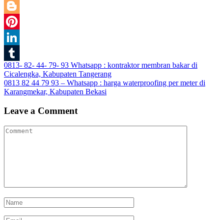
Twitter
Blogger
Pinterest
LinkedIn
Post
0813- 82- 44- 79- 93 Whatsapp : kontraktor membran bakar di
Tumblr
Cicalengka, Kabupaten Tangerang
navigation
0813 82 44 79 93 – Whatsapp : harga waterproofing per meter di
Karangmekar, Kabupaten Bekasi
Leave a Comment