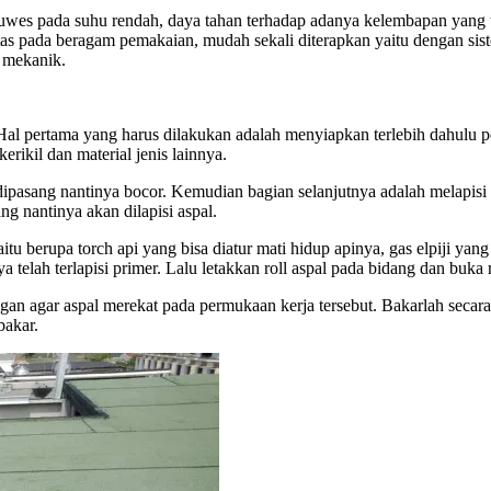
 luwes pada suhu rendah, daya tahan terhadap adanya kelembapan yang t
g atas pada beragam pemakaian, mudah sekali diterapkan yaitu dengan si
 mekanik.
al pertama yang harus dilakukan adalah menyiapkan terlebih dahulu p
rikil dan material jenis lainnya.
ipasang nantinya bocor. Kemudian bagian selanjutnya adalah melapisi
ng nantinya akan dilapisi aspal.
itu berupa torch api yang bisa diatur mati hidup apinya, gas elpiji ya
elah terlapisi primer. Lalu letakkan roll aspal pada bidang dan buka rol
n agar aspal merekat pada permukaan kerja tersebut. Bakarlah secara 
bakar.