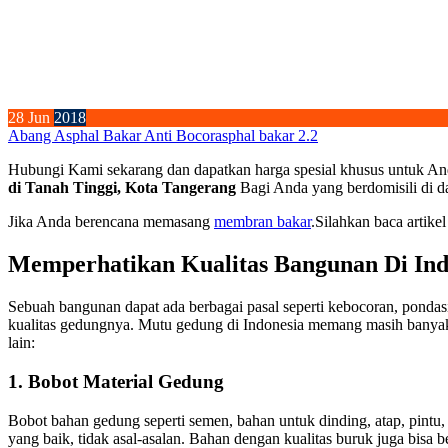
28
Jun
2018
Abang Asphal Bakar Anti Bocor
asphal bakar 2.2
Hubungi Kami sekarang dan dapatkan harga spesial khusus untuk An
di Tanah Tinggi, Kota Tangerang
Bagi Anda yang berdomisili di d
Jika Anda berencana memasang
membran bakar
.Silahkan baca artikel
Memperhatikan Kualitas Bangunan Di Ind
Sebuah bangunan dapat ada berbagai pasal seperti kebocoran, pondasi
kualitas gedungnya. Mutu gedung di Indonesia memang masih banyak 
lain:
1. Bobot Material Gedung
Bobot bahan gedung seperti semen, bahan untuk dinding, atap, pint
yang baik, tidak asal-asalan. Bahan dengan kualitas buruk juga bis