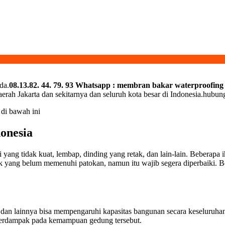
da.
08.13.82. 44. 79. 93 Whatsapp : membran bakar waterproofing
aerah Jakarta dan sekitarnya dan seluruh kota besar di Indonesia.hubu
 di bawah ini
onesia
 yang tidak kuat, lembap, dinding yang retak, dan lain-lain. Beberapa
yang belum memenuhi patokan, namun itu wajib segera diperbaiki. Be
u, dan lainnya bisa mempengaruhi kapasitas bangunan secara keseluru
a berdampak pada kemampuan gedung tersebut.