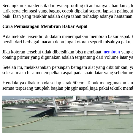
Sedangkan karakteristik dari waterproofing di antaranya tahan lama,
tarik serta elongasi yang bagus, cocok dipakai seperti lapisan palin
baik. Dan yang terakhir adalah daya tahan terhadap adanya hantaman
Cara Pemasangan Membran Bakar Aspal
Ada metode tersendiri di dalam menempatkan membran bakar aspal. H
bersih dari berbagai macam debu juga kotoran seperti misalnya paku, ke
Jika kotoran tersebut tidak dibersihkan bisa membuat
membran
yang d
coating primer yang digunakan adalah tergantung dari volume latar ya
Setelah itu, melaksanakan persiapan beragam alat yang dibutuhkan, ya
selesai maka bisa menempelkan aspal pada suatu latar yang sebelumnya t
Hendaknya dibakar pada setiap jarak 50 cm. Tepuk menggunakan tanga
semua terpasang tutuplah bagian pinggir aspal juga pakai teknik mem