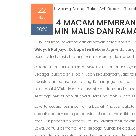
22
Abang Asphal Bakar Anti Bocor
asph
Nov
4 MACAM MEMBRAN 
2023
MINIMALIS DAN RAM
Hubungi Kami sekarang dan dapatkan harga spesial un
Wilayah Kalijaya, Kabupaten Bekasi
Bagi Anda yang b
besar di Indonesia.hubungi kami sekarang dan dapatk
Jakarta memiliki luas sekitar 664,01 km² (lautan: 6.977
Sebagai pusat bisnis, politik, dan kebudayaan, Jakar
swasta, dan perusahaan asing. Kota ini juga menjad
sekretariat ASEAN. Jakarta dilayani oleh dua bandar 
serta tiga pelabuhan laut, yaitu Tanjung Priok, Sunda K
Jakarta, secara resmi bernama Daerah Khusus Ibukota J
daerah otonom setingkat provinsi. Jakarta memiliki li
menurut pengertian secara umum, Jakarta merupakan kota
Jawa. Dahulu pernah dikenal sebagai Sunda Kelapa, Jay
karena dianggap kota yang sebanding dengan New York 