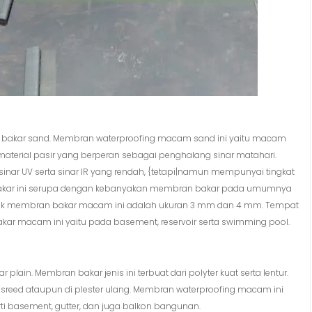
akar sand. Membran waterproofing macam sand ini yaitu macam
terial pasir yang berperan sebagai penghalang sinar matahari.
inar UV serta sinar IR yang rendah, {tetapi|namun mempunyai tingkat
 bakar ini serupa dengan kebanyakan membran bakar pada umumnya
 untuk membran bakar macam ini adalah ukuran 3 mm dan 4 mm. Tempat
r macam ini yaitu pada basement, reservoir serta swimming pool.
ain. Membran bakar jenis ini terbuat dari polyter kuat serta lentur.
reed ataupun di plester ulang. Membran waterproofing macam ini
 basement, gutter, dan juga balkon bangunan.