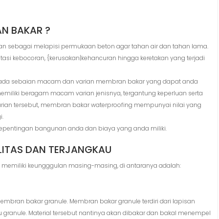
N BAKAR ?
n sebagai melapisi permukaan beton agar tahan air dan tahan lama.
si kebocoran, {kerusakan|kehancuran hingga keretakan yang terjadi
wa ada sebaian macam dan varian membran bakar yang dapat anda
iliki beragam macam varian jenisnya, tergantung keperluan serta
arian tersebut, membran bakar waterproofing mempunyai nilai yang
i.
epentingan bangunan anda dan biaya yang anda miliki.
ITAS DAN TERJANGKAU
g memiliki keungggulan masing-masing, di antaranya adalah:
bran bakar granule. Membran bakar granule terdiri dari lapisan
u granule. Material tersebut nantinya akan dibakar dan bakal menempel