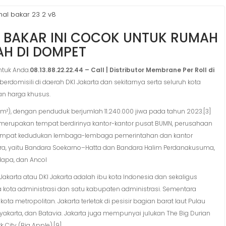
al bakar 23 2 v8
BAKAR INI COCOK UNTUK RUMAH
AH DI DOMPET
tuk Anda.
08.13.88.22.22.44 – Call | Distributor Membrane Per Roll di
erdomisili di daerah DKI Jakarta dan sekitarnya serta seluruh kota
an harga khusus.
,5 km²), dengan penduduk berjumlah 11.240.000 jiwa pada tahun 2023.[3]
ta merupakan tempat berdirinya kantor-kantor pusat BUMN, perusahaan
i tempat kedudukan lembaga-lembaga pemerintahan dan kantor
udara, yaitu Bandara Soekarno–Hatta dan Bandara Halim Perdanakusuma,
elapa, dan Ancol
akarta atau DKI Jakarta adalah ibu kota Indonesia dan sekaligus
ma kota administrasi dan satu kabupaten administrasi. Sementara
 metropolitan. Jakarta terletak di pesisir bagian barat laut Pulau
akarta, dan Batavia. Jakarta juga mempunyai julukan The Big Durian
City (Big Apple).[9]