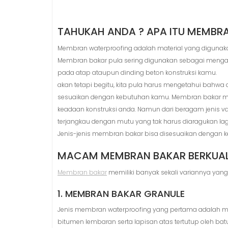
TAHUKAH ANDA ? APA ITU MEMBRA
Membran waterproofing adalah material yang digunaka
Membran bakar pula sering digunakan sebagai mengata
pada atap ataupun dinding beton konstruksi kamu.
akan tetapi begitu, kita pula harus mengetahui bah
sesuaikan dengan kebutuhan kamu. Membran bakar mem
keadaan konstruksi anda. Namun dari beragam jenis v
terjangkau dengan mutu yang tak harus diaragukan lag
Jenis-jenis membran bakar bisa disesuaikan dengan k
MACAM MEMBRAN BAKAR BERKUAL
Membran bakar
memiliki banyak sekali variannya yan
1. MEMBRAN BAKAR GRANULE
Jenis membran waterproofing yang pertama adalah mem
bitumen lembaran serta lapisan atas tertutup oleh bat