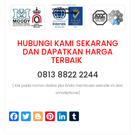
HUBUNGI KAMI SEKARANG
DAN DAPATKAN HARGA
TERBAIK
0813 8822 2244
( Klik pada nomor diatas jika Anda membuka website ini dari
smartphone)
F
T
Bl
Pi
Li
T
a
w
o
n
n
u