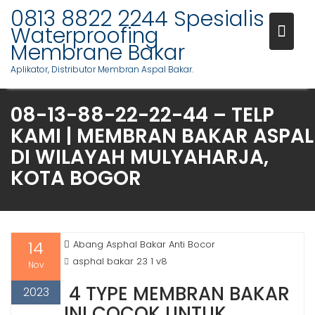
Skip
0813 8822 2244 Spesialis
to
Waterproofing
content
Membrane Bakar
Aplikator, Distributor Membran Aspal Bakar.
08-13-88-22-22-44 – TELP
KAMI | MEMBRAN BAKAR ASPAL
DI WILAYAH MULYAHARJA,
KOTA BOGOR
14
Abang Asphal Bakar Anti Bocor
asphal bakar 23 1 v8
Nov
4 TYPE MEMBRAN BAKAR
2023
INI COCOK UNTUK