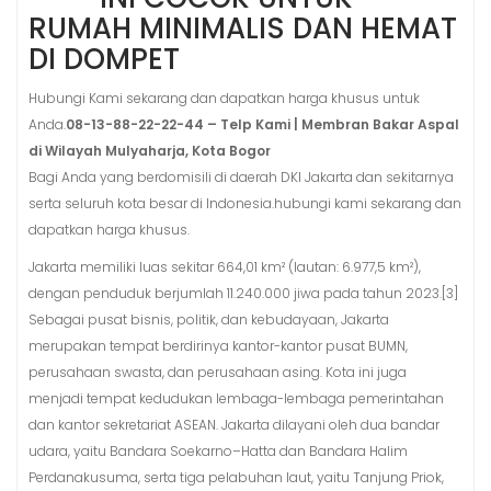
RUMAH MINIMALIS DAN HEMAT
DI DOMPET
Hubungi Kami sekarang dan dapatkan harga khusus untuk
Anda.
08-13-88-22-22-44 – Telp Kami | Membran Bakar Aspal
di Wilayah Mulyaharja, Kota Bogor
Bagi Anda yang berdomisili di daerah DKI Jakarta dan sekitarnya
serta seluruh kota besar di Indonesia.hubungi kami sekarang dan
dapatkan harga khusus.
Jakarta memiliki luas sekitar 664,01 km² (lautan: 6.977,5 km²),
dengan penduduk berjumlah 11.240.000 jiwa pada tahun 2023.[3]
Sebagai pusat bisnis, politik, dan kebudayaan, Jakarta
merupakan tempat berdirinya kantor-kantor pusat BUMN,
perusahaan swasta, dan perusahaan asing. Kota ini juga
menjadi tempat kedudukan lembaga-lembaga pemerintahan
dan kantor sekretariat ASEAN. Jakarta dilayani oleh dua bandar
udara, yaitu Bandara Soekarno–Hatta dan Bandara Halim
Perdanakusuma, serta tiga pelabuhan laut, yaitu Tanjung Priok,