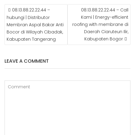
c
itt
g
t
k
m
POST
e
e
g
e
e
bl
08.13.88.22.22.44 –
08.13.88.22.22.44 – Call
NAVIGATION
b
r
e
r
dI
r
Kami | Energy-efficient
hubungi | Distributor
roofing with membrane di
Membran Aspal Bakar Anti
o
r
e
n
Daerah Ciaruteun Ilir,
Bocor di Wilayah Cibadak,
o
st
Kabupaten Bogor
Kabupaten Tangerang
k
LEAVE A COMMENT