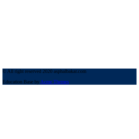
© All right reserved 2020 asphalbakar.com
Education Base by
Acme Themes