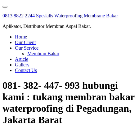
Skip
to
0813 8822 2244 Spesialis Waterproofing Membrane Bakar
content
Aplikator, Distributor Membran Aspal Bakar.
Home
Our Client
Our Service
Membran Bakar
Article
Gallery
Contact Us
081- 382- 447- 993 hubungi
kami : tukang membran bakar
waterproofing di Pegadungan,
Jakarta Barat