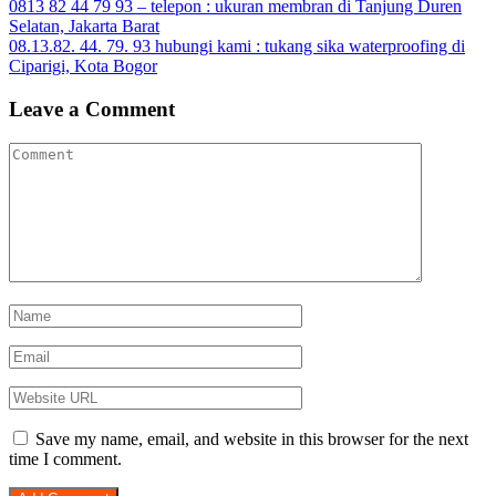
Post
0813 82 44 79 93 – telepon : ukuran membran di Tanjung Duren
Tumblr
Selatan, Jakarta Barat
navigation
08.13.82. 44. 79. 93 hubungi kami : tukang sika waterproofing di
Ciparigi, Kota Bogor
Leave a Comment
Save my name, email, and website in this browser for the next
time I comment.