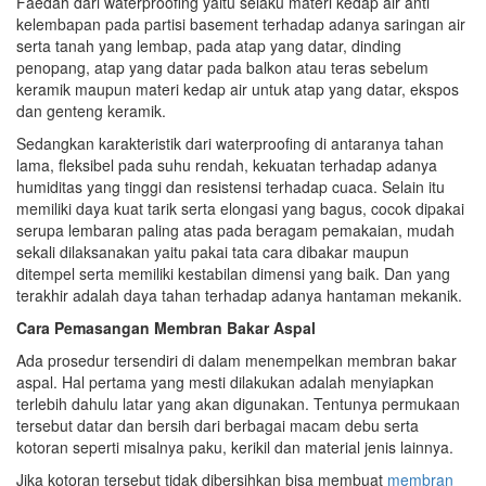
Faedah dari waterproofing yaitu selaku materi kedap air anti
kelembapan pada partisi basement terhadap adanya saringan air
serta tanah yang lembap, pada atap yang datar, dinding
penopang, atap yang datar pada balkon atau teras sebelum
keramik maupun materi kedap air untuk atap yang datar, ekspos
dan genteng keramik.
Sedangkan karakteristik dari waterproofing di antaranya tahan
lama, fleksibel pada suhu rendah, kekuatan terhadap adanya
humiditas yang tinggi dan resistensi terhadap cuaca. Selain itu
memiliki daya kuat tarik serta elongasi yang bagus, cocok dipakai
serupa lembaran paling atas pada beragam pemakaian, mudah
sekali dilaksanakan yaitu pakai tata cara dibakar maupun
ditempel serta memiliki kestabilan dimensi yang baik. Dan yang
terakhir adalah daya tahan terhadap adanya hantaman mekanik.
Cara Pemasangan Membran Bakar Aspal
Ada prosedur tersendiri di dalam menempelkan membran bakar
aspal. Hal pertama yang mesti dilakukan adalah menyiapkan
terlebih dahulu latar yang akan digunakan. Tentunya permukaan
tersebut datar dan bersih dari berbagai macam debu serta
kotoran seperti misalnya paku, kerikil dan material jenis lainnya.
Jika kotoran tersebut tidak dibersihkan bisa membuat
membran