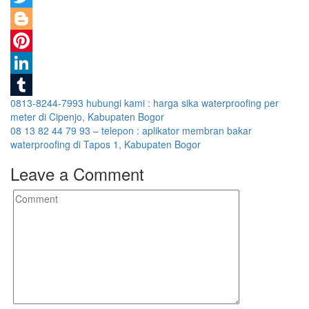
Twitter
Blogger
Pinterest
LinkedIn
Post
0813-8244-7993 hubungi kami : harga sika waterproofing per
Tumblr
meter di Cipenjo, Kabupaten Bogor
navigation
08 13 82 44 79 93 – telepon : aplikator membran bakar
waterproofing di Tapos 1, Kabupaten Bogor
Leave a Comment