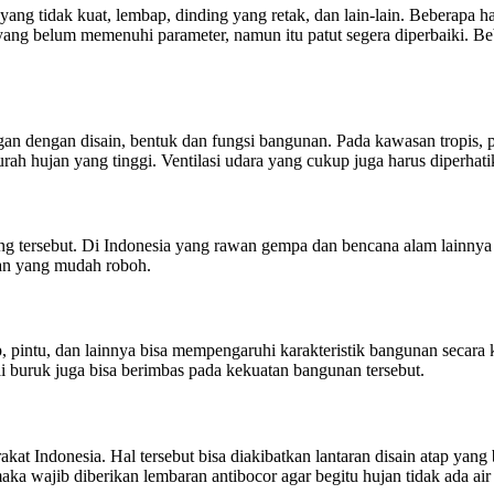
ang tidak kuat, lembap, dinding yang retak, dan lain-lain. Beberapa ha
g belum memenuhi parameter, namun itu patut segera diperbaiki. Bebe
an dengan disain, bentuk dan fungsi bangunan. Pada kawasan tropis, 
ah hujan yang tinggi. Ventilasi udara yang cukup juga harus diperhati
ung tersebut. Di Indonesia yang rawan gempa dan bencana alam lainny
nan yang mudah roboh.
p, pintu, dan lainnya bisa mempengaruhi karakteristik bangunan secara
lai buruk juga bisa berimbas pada kekuatan bangunan tersebut.
akat Indonesia. Hal tersebut bisa diakibatkan lantaran disain atap yan
a wajib diberikan lembaran antibocor agar begitu hujan tidak ada a