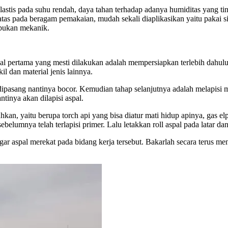
elastis pada suhu rendah, daya tahan terhadap adanya humiditas yang ti
 atas pada beragam pemakaian, mudah sekali diaplikasikan yaitu pakai 
mbukan mekanik.
 pertama yang mesti dilakukan adalah mempersiapkan terlebih dahulu l
l dan material jenis lainnya.
ipasang nantinya bocor. Kemudian tahap selanjutnya adalah melapisi 
tinya akan dilapisi aspal.
hkan, yaitu berupa torch api yang bisa diatur mati hidup apinya, gas e
umnya telah terlapisi primer. Lalu letakkan roll aspal pada latar dan b
ar aspal merekat pada bidang kerja tersebut. Bakarlah secara terus m