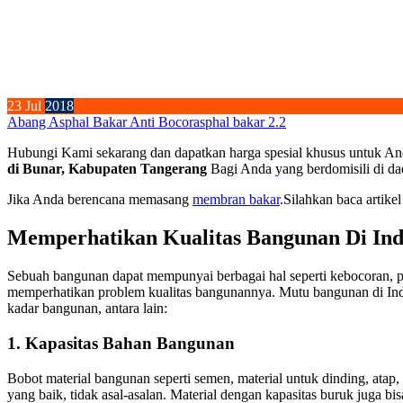
23
Jul
2018
Abang Asphal Bakar Anti Bocor
asphal bakar 2.2
Hubungi Kami sekarang dan dapatkan harga spesial khusus untuk An
di Bunar, Kabupaten Tangerang
Bagi Anda yang berdomisili di da
Jika Anda berencana memasang
membran bakar
.Silahkan baca artikel
Memperhatikan Kualitas Bangunan Di Ind
Sebuah bangunan dapat mempunyai berbagai hal seperti kebocoran, pond
memperhatikan problem kualitas bangunannya. Mutu bangunan di Ind
kadar bangunan, antara lain:
1. Kapasitas Bahan Bangunan
Bobot material bangunan seperti semen, material untuk dinding, ata
yang baik, tidak asal-asalan. Material dengan kapasitas buruk juga b