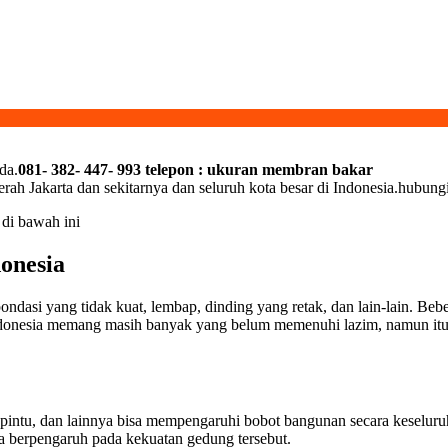
da.
081- 382- 447- 993 telepon : ukuran membran bakar
erah Jakarta dan sekitarnya dan seluruh kota besar di Indonesia.hubun
 di bawah ini
onesia
asi yang tidak kuat, lembap, dinding yang retak, dan lain-lain. Beber
onesia memang masih banyak yang belum memenuhi lazim, namun itu ha
p, pintu, dan lainnya bisa mempengaruhi bobot bangunan secara keselur
isa berpengaruh pada kekuatan gedung tersebut.