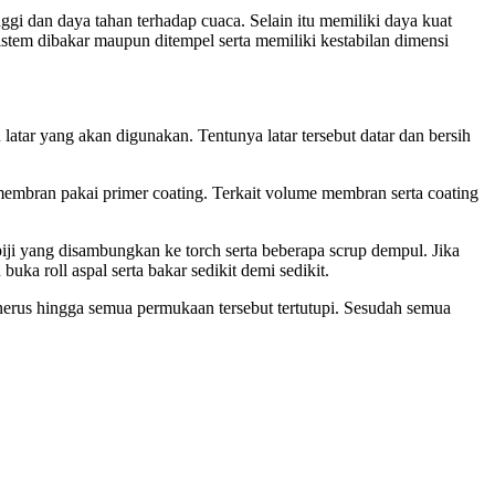
nggi dan daya tahan terhadap cuaca. Selain itu memiliki daya kuat
sistem dibakar maupun ditempel serta memiliki kestabilan dimensi
atar yang akan digunakan. Tentunya latar tersebut datar dan bersih
membran pakai primer coating. Terkait volume membran serta coating
lpiji yang disambungkan ke torch serta beberapa scrup dempul. Jika
uka roll aspal serta bakar sedikit demi sedikit.
enerus hingga semua permukaan tersebut tertutupi. Sesudah semua