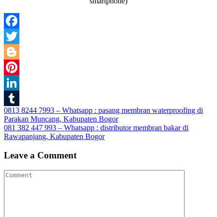
smartphone)
Facebook
Twitter
Blogger
Pinterest
LinkedIn
Post
0813 8244 7993 – Whatsapp : pasang membran waterproofing di
Tumblr
Parakan Muncang, Kabupaten Bogor
navigation
081 382 447 993 – Whatsapp : distributor membran bakar di
Rawapanjang, Kabupaten Bogor
Leave a Comment