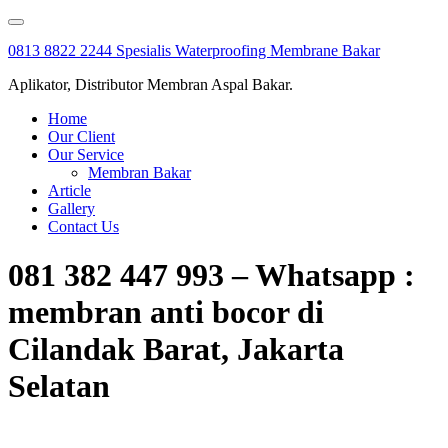
Skip
to
0813 8822 2244 Spesialis Waterproofing Membrane Bakar
content
Aplikator, Distributor Membran Aspal Bakar.
Home
Our Client
Our Service
Membran Bakar
Article
Gallery
Contact Us
081 382 447 993 – Whatsapp :
membran anti bocor di
Cilandak Barat, Jakarta
Selatan