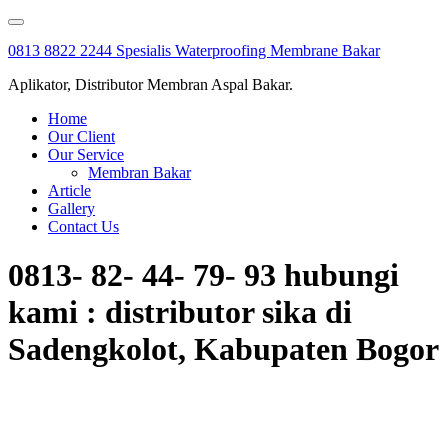
Skip
to
0813 8822 2244 Spesialis Waterproofing Membrane Bakar
content
Aplikator, Distributor Membran Aspal Bakar.
Home
Our Client
Our Service
Membran Bakar
Article
Gallery
Contact Us
0813- 82- 44- 79- 93 hubungi
kami : distributor sika di
Sadengkolot, Kabupaten Bogor