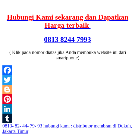
Hubungi Kami sekarang dan Dapatkan
Harga terbaik
0813 8244 7993
( Klik pada nomor diatas jika Anda membuka website ini dari
smartphone)
Facebook
Twitter
Blogger
Pinterest
LinkedIn
Post
0813- 82- 44- 79- 93 hubungi kami : distributor membran di Dukuh,
Tumblr
Jakarta Timur