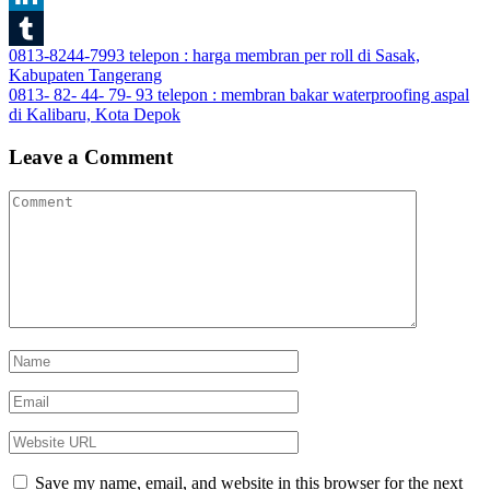
LinkedIn
Post
0813-8244-7993 telepon : harga membran per roll di Sasak,
Tumblr
Kabupaten Tangerang
navigation
0813- 82- 44- 79- 93 telepon : membran bakar waterproofing aspal
di Kalibaru, Kota Depok
Leave a Comment
Save my name, email, and website in this browser for the next