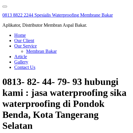
Skip
to
0813 8822 2244 Spesialis Waterproofing Membrane Bakar
content
Aplikator, Distributor Membran Aspal Bakar.
Home
Our Client
Our Service
Membran Bakar
Article
Gallery
Contact Us
0813- 82- 44- 79- 93 hubungi
kami : jasa waterproofing sika
waterproofing di Pondok
Benda, Kota Tangerang
Selatan