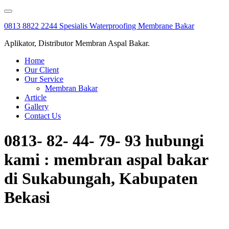
Skip
to
0813 8822 2244 Spesialis Waterproofing Membrane Bakar
content
Aplikator, Distributor Membran Aspal Bakar.
Home
Our Client
Our Service
Membran Bakar
Article
Gallery
Contact Us
0813- 82- 44- 79- 93 hubungi
kami : membran aspal bakar
di Sukabungah, Kabupaten
Bekasi