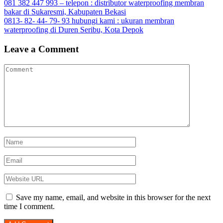
Post
081 382 447 993 – telepon : distributor waterproofing membran
Tumblr
bakar di Sukaresmi, Kabupaten Bekasi
navigation
0813- 82- 44- 79- 93 hubungi kami : ukuran membran
waterproofing di Duren Seribu, Kota Depok
Leave a Comment
Save my name, email, and website in this browser for the next
time I comment.