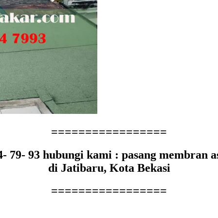
=================
44- 79- 93 hubungi kami : pasang membran a
di Jatibaru, Kota Bekasi
=================