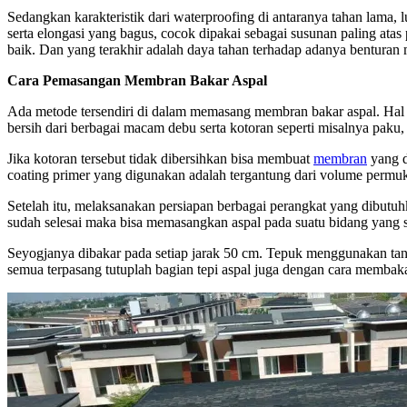
Sedangkan karakteristik dari waterproofing di antaranya tahan lama,
serta elongasi yang bagus, cocok dipakai sebagai susunan paling ata
baik. Dan yang terakhir adalah daya tahan terhadap adanya benturan
Cara Pemasangan Membran Bakar Aspal
Ada metode tersendiri di dalam memasang membran bakar aspal. Hal 
bersih dari berbagai macam debu serta kotoran seperti misalnya paku, k
Jika kotoran tersebut tidak dibersihkan bisa membuat
membran
yang d
coating primer yang digunakan adalah tergantung dari volume permuka
Setelah itu, melaksanakan persiapan berbagai perangkat yang dibutuhk
sudah selesai maka bisa memasangkan aspal pada suatu bidang yang sebe
Seyogjanya dibakar pada setiap jarak 50 cm. Tepuk menggunakan tang
semua terpasang tutuplah bagian tepi aspal juga dengan cara membaka