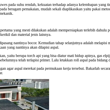
 luwes pada suhu rendah, kekuatan terhadap adanya kelembapan yang ting
s pada beragam pemakaian, mudah sekali diaplikasikan yaitu pakai meto
 mekanik.
pertama yang mesti dilakukan adalah mempersiapkan terlebih dahulu p
erikil dan material jenis lainnya.
ipasang nantinya bocor. Kemudian tahap selanjutnya adalah melapisi
an yang nantinya akan dilapisi aspal.
an, yaitu berupa torch api yang bisa diatur mati hidup apinya, gas elp
lumnya telah terlapisi primer. Lalu letakkan roll aspal pada bidang dan
an agar aspal merekat pada permukaan kerja tersebut. Bakarlah secara 
r.