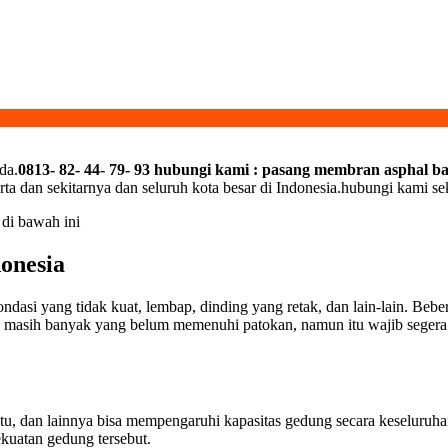
da.
0813- 82- 44- 79- 93 hubungi kami : pasang membran asphal b
rta dan sekitarnya dan seluruh kota besar di Indonesia.hubungi kami s
 di bawah ini
onesia
ndasi yang tidak kuat, lembap, dinding yang retak, dan lain-lain. Beb
 masih banyak yang belum memenuhi patokan, namun itu wajib segera d
pintu, dan lainnya bisa mempengaruhi kapasitas gedung secara keselur
ekuatan gedung tersebut.