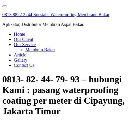
Skip
to
0813 8822 2244 Spesialis Waterproofing Membrane Bakar
content
Aplikator, Distributor Membran Aspal Bakar.
Home
Our Client
Our Service
Membran Bakar
Article
Gallery
Contact Us
0813- 82- 44- 79- 93 – hubungi
Kami : pasang waterproofing
coating per meter di Cipayung,
Jakarta Timur