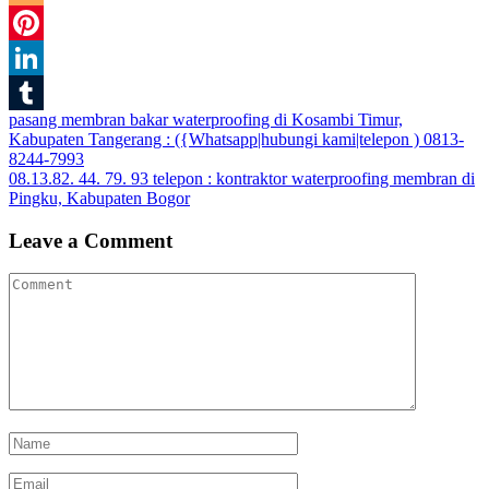
Blogger
Pinterest
LinkedIn
Post
pasang membran bakar waterproofing di Kosambi Timur,
Tumblr
Kabupaten Tangerang : ({Whatsapp|hubungi kami|telepon ) 0813-
navigation
8244-7993
08.13.82. 44. 79. 93 telepon : kontraktor waterproofing membran di
Pingku, Kabupaten Bogor
Leave a Comment