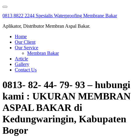
Skip
to
0813 8822 2244 Spesialis Waterproofing Membrane Bakar
content
Aplikator, Distributor Membran Aspal Bakar.
Home
Our Client
Our Service
Membran Bakar
Article
Gallery
Contact Us
0813- 82- 44- 79- 93 – hubungi
kami : UKURAN MEMBRAN
ASPAL BAKAR di
Kedungwaringin, Kabupaten
Bogor