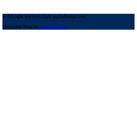
© All right reserved 2020 asphalbakar.com
Education Base by
Acme Themes