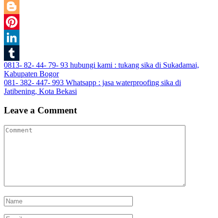
Twitter
Blogger
Pinterest
LinkedIn
Post
0813- 82- 44- 79- 93 hubungi kami : tukang sika di Sukadamai,
Tumblr
Kabupaten Bogor
navigation
081- 382- 447- 993 Whatsapp : jasa waterproofing sika di
Jatibening, Kota Bekasi
Leave a Comment