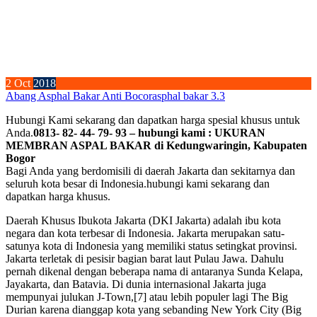
2
Oct
2018
Abang Asphal Bakar Anti Bocor
asphal bakar 3.3
Hubungi Kami sekarang dan dapatkan harga spesial khusus untuk
Anda.
0813- 82- 44- 79- 93 – hubungi kami : UKURAN
MEMBRAN ASPAL BAKAR di Kedungwaringin, Kabupaten
Bogor
Bagi Anda yang berdomisili di daerah Jakarta dan sekitarnya dan
seluruh kota besar di Indonesia.hubungi kami sekarang dan
dapatkan harga khusus.
Daerah Khusus Ibukota Jakarta (DKI Jakarta) adalah ibu kota
negara dan kota terbesar di Indonesia. Jakarta merupakan satu-
satunya kota di Indonesia yang memiliki status setingkat provinsi.
Jakarta terletak di pesisir bagian barat laut Pulau Jawa. Dahulu
pernah dikenal dengan beberapa nama di antaranya Sunda Kelapa,
Jayakarta, dan Batavia. Di dunia internasional Jakarta juga
mempunyai julukan J-Town,[7] atau lebih populer lagi The Big
Durian karena dianggap kota yang sebanding New York City (Big