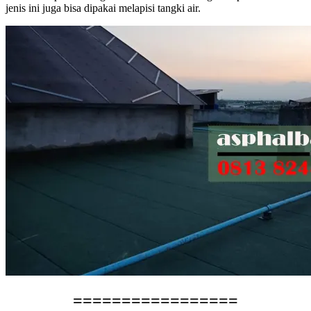
jenis ini juga bisa dipakai melapisi tangki air.
=================