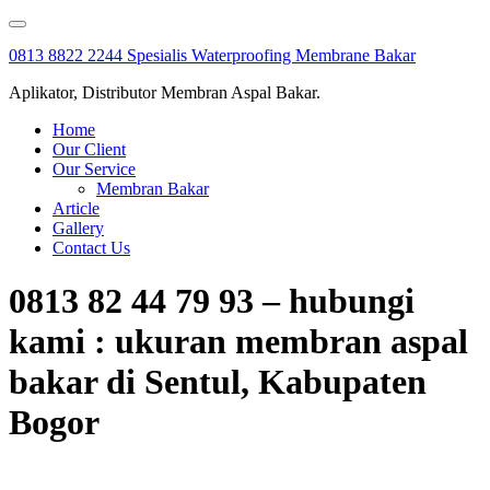
Skip
to
0813 8822 2244 Spesialis Waterproofing Membrane Bakar
content
Aplikator, Distributor Membran Aspal Bakar.
Home
Our Client
Our Service
Membran Bakar
Article
Gallery
Contact Us
0813 82 44 79 93 – hubungi
kami : ukuran membran aspal
bakar di Sentul, Kabupaten
Bogor