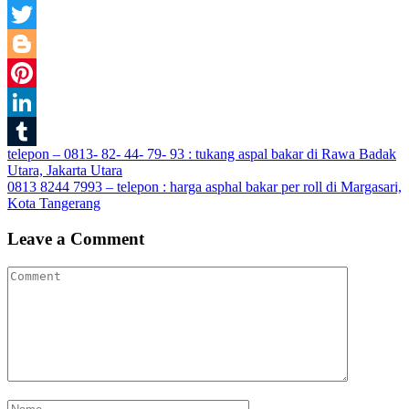
Facebook
Twitter
Blogger
Pinterest
LinkedIn
Post
telepon – 0813- 82- 44- 79- 93 : tukang aspal bakar di Rawa Badak
Tumblr
Utara, Jakarta Utara
navigation
0813 8244 7993 – telepon : harga asphal bakar per roll di Margasari,
Kota Tangerang
Leave a Comment