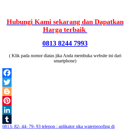
Hubungi Kami sekarang dan Dapatkan
Harga terbaik
0813 8244 7993
( Klik pada nomor diatas jika Anda membuka website ini dari
smartphone)
Facebook
Twitter
Blogger
Pinterest
LinkedIn
Post
0813- 82- 44- 79- 93 telepon : aplikator sika waterproofing di
Tumblr