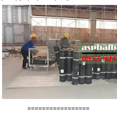
=================