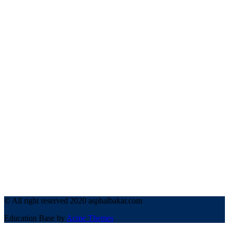
© All right reserved 2020 asphalbakar.com
Education Base by
Acme Themes