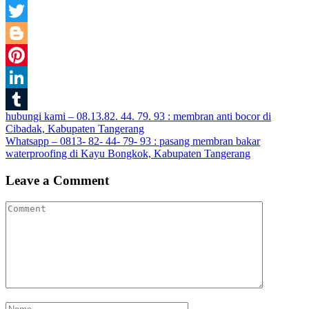
Facebook
Twitter
Blogger
Pinterest
LinkedIn
Post
hubungi kami – 08.13.82. 44. 79. 93 : membran anti bocor di
Tumblr
Cibadak, Kabupaten Tangerang
navigation
Whatsapp – 0813- 82- 44- 79- 93 : pasang membran bakar
waterproofing di Kayu Bongkok, Kabupaten Tangerang
Leave a Comment