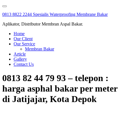
Skip
to
0813 8822 2244 Spesialis Waterproofing Membrane Bakar
content
Aplikator, Distributor Membran Aspal Bakar.
Home
Our Client
Our Service
Membran Bakar
Article
Gallery
Contact Us
0813 82 44 79 93 – telepon :
harga asphal bakar per meter
di Jatijajar, Kota Depok