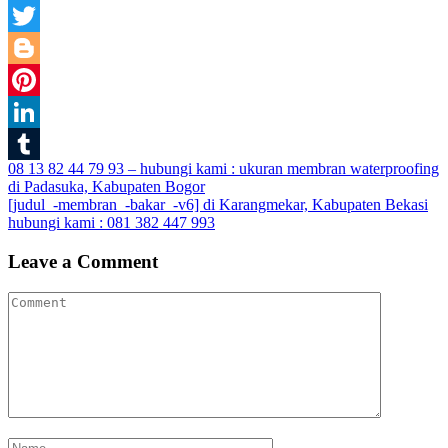
Facebook
Twitter
Blogger
Pinterest
LinkedIn
Post
08 13 82 44 79 93 – hubungi kami : ukuran membran waterproofing
Tumblr
di Padasuka, Kabupaten Bogor
navigation
[judul_-membran_-bakar_-v6] di Karangmekar, Kabupaten Bekasi
hubungi kami : 081 382 447 993
Leave a Comment