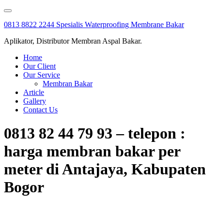
Skip
to
0813 8822 2244 Spesialis Waterproofing Membrane Bakar
content
Aplikator, Distributor Membran Aspal Bakar.
Home
Our Client
Our Service
Membran Bakar
Article
Gallery
Contact Us
0813 82 44 79 93 – telepon :
harga membran bakar per
meter di Antajaya, Kabupaten
Bogor