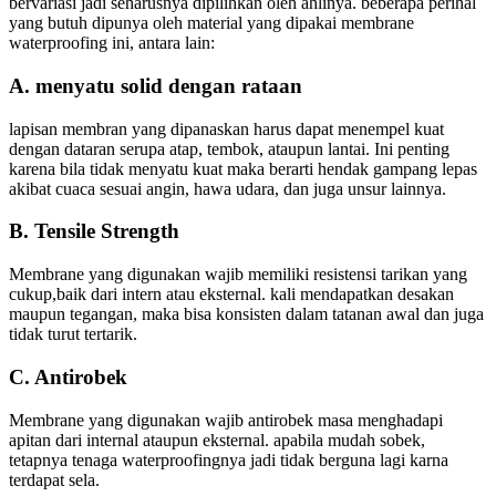
bervariasi jadi seharusnya dipilihkan oleh ahlinya. beberapa perihal
yang butuh dipunya oleh material yang dipakai membrane
waterproofing ini, antara lain:
A. menyatu solid dengan rataan
lapisan membran yang dipanaskan harus dapat menempel kuat
dengan dataran serupa atap, tembok, ataupun lantai. Ini penting
karena bila tidak menyatu kuat maka berarti hendak gampang lepas
akibat cuaca sesuai angin, hawa udara, dan juga unsur lainnya.
B. Tensile Strength
Membrane yang digunakan wajib memiliki resistensi tarikan yang
cukup,baik dari intern atau eksternal. kali mendapatkan desakan
maupun tegangan, maka bisa konsisten dalam tatanan awal dan juga
tidak turut tertarik.
C. Antirobek
Membrane yang digunakan wajib antirobek masa menghadapi
apitan dari internal ataupun eksternal. apabila mudah sobek,
tetapnya tenaga waterproofingnya jadi tidak berguna lagi karna
terdapat sela.