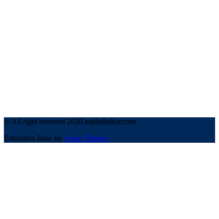
© All right reserved 2020 asphalbakar.com
Education Base by
Acme Themes