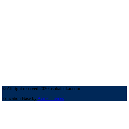
© All right reserved 2020 asphalbakar.com
Education Base by
Acme Themes