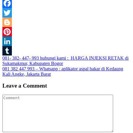
Facebook
Twitter
Blogger
Pinterest
LinkedIn
Post
081- 382- 447- 993 hubungi kami : HARGA INJEKSI RETAK di
Tumblr
Sukamakmur, Kabupaten Bogor
navigation
081 382 447 993 – Whatsapp : aplikator aspal bakar di Kedaung
Kali Angke, Jakarta Barat
Leave a Comment