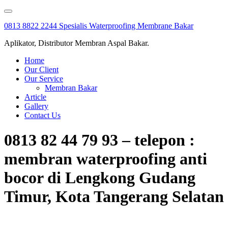
Skip
to
0813 8822 2244 Spesialis Waterproofing Membrane Bakar
content
Aplikator, Distributor Membran Aspal Bakar.
Home
Our Client
Our Service
Membran Bakar
Article
Gallery
Contact Us
0813 82 44 79 93 – telepon :
membran waterproofing anti
bocor di Lengkong Gudang
Timur, Kota Tangerang Selatan