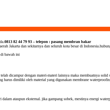
da.
0813 82 44 79 93 – telepon : pasang membran bakar
aerah Jakarta dan sekitarnya dan seluruh kota besar di Indonesia.hubu
 di bawah ini
lah dicampur dengan materi-materi lainnya maka membuatnya solid sert
ang harus dimiliki oleh material yang digunakan membrane waterproofing 
dalam ataupun eksternal. jika gampang sobek, mestinya energi waterpro