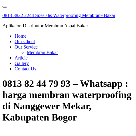
Skip
to
0813 8822 2244 Spesialis Waterproofing Membrane Bakar
content
Aplikator, Distributor Membran Aspal Bakar.
Home
Our Client
Our Service
Membran Bakar
Article
Gallery
Contact Us
0813 82 44 79 93 – Whatsapp :
harga membran waterproofing
di Nanggewer Mekar,
Kabupaten Bogor