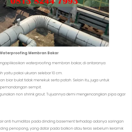
n Waterproofing Membran Bakar
ngaplikasikan waterproofing membran bakar, di antaranya:
 yaitu pakai ukuran selebar 10 cm.
an biar bulat tidak menekuk serta patah. Selain itu, juga untuk
p pemandangan sempit.
ggunakan non shrink grout. Tujuannya demi mengencangkan pipa agar
 air anti humiditas pada dinding basement terhadap adanya saringan
inding penopang, yang datar pada balkon atau teras sebelum keramik