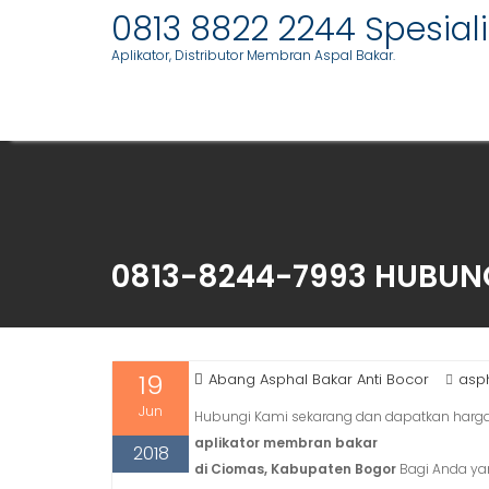
Skip
0813 8822 2244 Spesia
to
Aplikator, Distributor Membran Aspal Bakar.
content
0813-8244-7993 HUBUNG
19
Abang Asphal Bakar Anti Bocor
asph
Jun
Hubungi Kami sekarang dan dapatkan harga 
aplikator membran bakar
2018
di Ciomas, Kabupaten Bogor
Bagi Anda yan