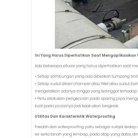
Ini Yang Harus Diperhatikan Saat Mengaplikasika
Ada beberapa situasi yang harus diperhatikan saat me
• Setiap sambungan yang ada diberikan tumpang tindih
• Setiap sudut diberi champer atau fillet atau sudut bah
mengelakkan adanya rongga yang tertinggal terhada
• Perlu dilakukan pengecoran pada sparing pipa men
kuat pada posisinya jadi tidak akan bergerak.
Utilitas Dan Karakteristik Waterproofing
Faedah dari waterproofing yaitu sebagai subjek kedap
air serta tanah yang lembap, pada atap yang datar, d