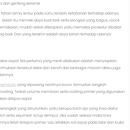
s dan genteng keramik.
ya tahan lama, lentur pada suhu rendah, ketahanan terhadap adanya
Selain itu memiliki daya kuat tarik serta elongasi yang bagus, cocok
emakaian, mudah sekali diterapkan yaitu memakai prosedur dibakar
ng baik. Dan yang terakhir adalah daya tahan terhadap adanya
kar aspal. Hal pertama yang mesti dilakukan adalah menyiapkan
permukaan tersebut datar dan bersih dari berbagai macam debu juga
 lainnya.
membran
yang dipasang nantinya bocor. Kemudian langkah
oating. Terkait volume membran serta coating primer yang digunakan
an dilapisi aspal.
erangkat yang dibutuhkan, yaitu berupa torch api yang bisa diatur
rch serta sejumlah scrup dempul. Jika sudah selesai maka bisa
telah terlapisi primer. Lalu letakkan roll aspal pada latar dan buka