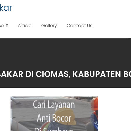
kar
ce
Article
Gallery
Contact Us
BAKAR DI CIOMAS, KABUPATEN 