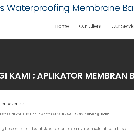
lis Waterproofing Membrane Ba
Home
Our Client
Our Servi
I KAMI : APLIKATOR MEMBRAN 
al bakar 2.2
spesial khusus untuk Anda.
0813-8244-7993 hubungi kami :
g berdomisili di daerah Jakarta dan sekitarnya dan seluruh kota besar