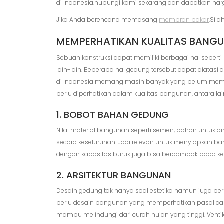
di Indonesia.hubungi kami sekarang dan dapatkan ha
Jika Anda berencana memasang
membran bakar
.Sila
MEMPERHATIKAN KUALITAS BANGU
Sebuah konstruksi dapat memiliki berbagai hal seperti 
lain-lain. Beberapa hal gedung tersebut dapat diatas
di Indonesia memang masih banyak yang belum memenu
perlu diperhatikan dalam kualitas bangunan, antara lai
1. BOBOT BAHAN GEDUNG
Nilai material bangunan seperti semen, bahan untuk d
secara keseluruhan. Jadi relevan untuk menyiapkan 
dengan kapasitas buruk juga bisa berdampak pada ke
2. ARSITEKTUR BANGUNAN
Desain gedung tak hanya soal estetika namun juga berka
perlu desain bangunan yang memperhatikan pasal cah
mampu melindungi dari curah hujan yang tinggi. Venti