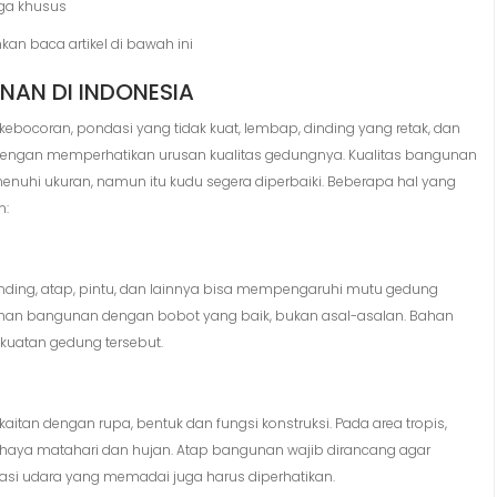
rga khusus
hkan baca artikel di bawah ini
NAN DI INDONESIA
kebocoran, pondasi yang tidak kuat, lembap, dinding yang retak, dan
i dengan memperhatikan urusan kualitas gedungnya. Kualitas bangunan
hi ukuran, namun itu kudu segera diperbaiki. Beberapa hal yang
n:
inding, atap, pintu, dan lainnya bisa mempengaruhi mutu gedung
bahan bangunan dengan bobot yang baik, bukan asal-asalan. Bahan
kuatan gedung tersebut.
itan dengan rupa, bentuk dan fungsi konstruksi. Pada area tropis,
aya matahari dan hujan. Atap bangunan wajib dirancang agar
lasi udara yang memadai juga harus diperhatikan.