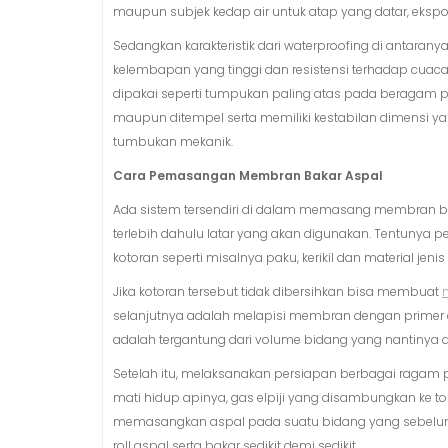
maupun subjek kedap air untuk atap yang datar, ekspo
Sedangkan karakteristik dari waterproofing di antaran
kelembapan yang tinggi dan resistensi terhadap cuaca. 
dipakai seperti tumpukan paling atas pada beragam p
maupun ditempel serta memiliki kestabilan dimensi ya
tumbukan mekanik.
Cara Pemasangan Membran Bakar Aspal
Ada sistem tersendiri di dalam memasang membran ba
terlebih dahulu latar yang akan digunakan. Tentunya 
kotoran seperti misalnya paku, kerikil dan material jenis
Jika kotoran tersebut tidak dibersihkan bisa membuat
selanjutnya adalah melapisi membran dengan primer c
adalah tergantung dari volume bidang yang nantinya ak
Setelah itu, melaksanakan persiapan berbagai ragam p
mati hidup apinya, gas elpiji yang disambungkan ke to
memasangkan aspal pada suatu bidang yang sebelumnya 
roll aspal serta bakar sedikit demi sedikit.