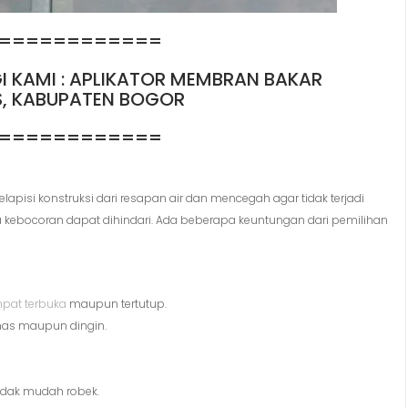
============
 KAMI : APLIKATOR MEMBRAN BAKAR
S, KABUPATEN BOGOR
============
pisi konstruksi dari resapan air dan mencegah agar tidak terjadi
ebocoran dapat dihindari. Ada beberapa keuntungan dari pemilihan
pat terbuka
maupun tertutup.
nas maupun dingin.
tidak mudah robek.