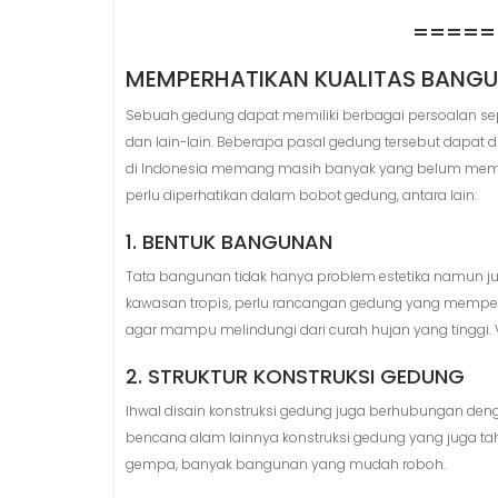
=====
MEMPERHATIKAN KUALITAS BANGU
Sebuah gedung dapat memiliki berbagai persoalan seper
dan lain-lain. Beberapa pasal gedung tersebut dapat 
di Indonesia memang masih banyak yang belum memenu
perlu diperhatikan dalam bobot gedung, antara lain:
1. BENTUK BANGUNAN
Tata bangunan tidak hanya problem estetika namun j
kawasan tropis, perlu rancangan gedung yang memperh
agar mampu melindungi dari curah hujan yang tinggi. 
2. STRUKTUR KONSTRUKSI GEDUNG
Ihwal disain konstruksi gedung juga berhubungan de
bencana alam lainnya konstruksi gedung yang juga ta
gempa, banyak bangunan yang mudah roboh.