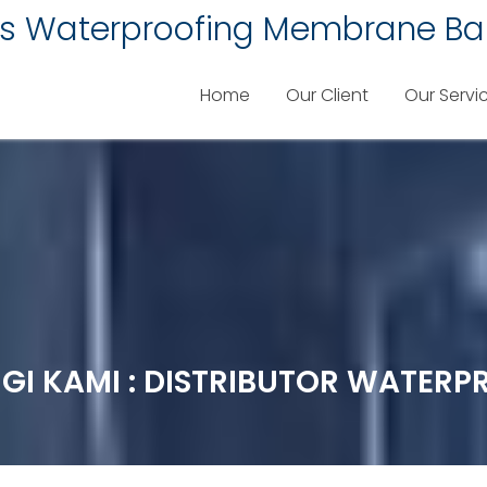
lis Waterproofing Membrane Ba
Home
Our Client
Our Servi
NGI KAMI : DISTRIBUTOR WATER