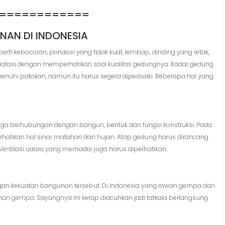
============
NAN DI INDONESIA
ti kebocoran, pondasi yang tidak kuat, lembap, dinding yang retak,
diatasi dengan memperhatikan soal kualitas gedungnya. Kadar gedung
hi patokan, namun itu harus segera diperbaiki. Beberapa hal yang
uga berhubungan dengan bangun, bentuk dan fungsi konstruksi. Pada
atikan hal sinar matahari dan hujan. Atap gedung harus dirancang
Ventilasi udara yang memadai juga harus diperhatikan.
ngan kekuatan bangunan tersebut. Di Indonesia yang rawan gempa dan
han gempa. Sayangnya ini kerap diacuhkan jadi tatkala berlangsung