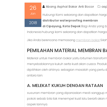
26
Abang Asphal Bakar Anti Bocor
asp
Jan
Hubungi Kami sekarang dan dapatkan harga 
distributor waterproofing membran
2018
di Cipayung, Kota Depok
Bagi Anda yang be
Indonesia.hubungi kami sekarang dan dapatkan harga
Jika Anda berencana memasang
membran bakar
.Sila
PEMILAHAN MATERIAL MEMBRAN B
Material untuk membran bakar yaitu bitumen transfo
menyebabkannya kukuh serta kuat akan cuaca. Produk
dipilihkan oleh ahlinya. sebagian masalah yang perlu
antara lain:
A. MELEKAT KUKUH DENGAN RATAAN
susunan membran yang dipanaskan mesti sanggup mene
pokok sebab bila tak menempel kuat lalu berarti akan 
aspek lainnya.