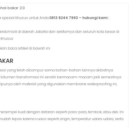
hal bakar 2.0
spesial khusus untuk Anda.
0813 8244 7993 – hubungi kami :
rdomisili di daerah Jakarta dan sekitarnya dan seluruh kota besar di
 khusus
hkan baca artikel di bawah ini
AKAR
rmasi yang telah dicampur sama bahan-bahan lainnya akibatnya
 bitumen transformasi ini sendiri bermacam-macam jadi semestinya
 dipunya oleh material yang digunakan membrane waterproofing ini,
mpel kuat dengan dataran seperti para-para, tembok, atau dek. Ini
mudah lepas karena cuaca seperti angin, temperatur udara udara, serta