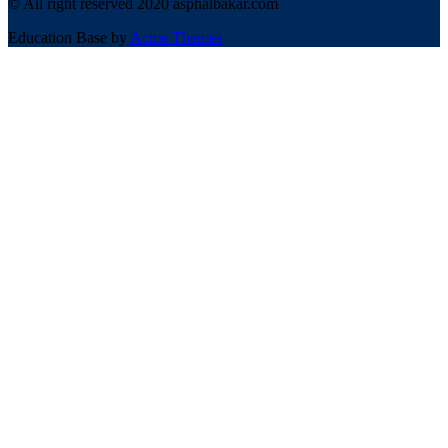
© All right reserved 2020 asphalbakar.com
Education Base by
Acme Themes