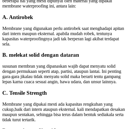
beberapa hal yang mesti dipunyai oleh material yang dipakai
membrane waterproofing ini, antara lain:
A. Antirobek
Membrane yang digunakan perlu antirobek saat menghadapi apitan
dari intern maupun eksternal. apabila mudah robek, tentunya
kapasitas waterproofingnya jadi tak berperan lagi akibat terdapat
sela.
B. melekat solid dengan dataran
susunan membran yang dipanaskan wajib dapat menyatu solid
dengan permukaan seperti atap, partisi, ataupun lantai. Ini penting
gara-gara jikalau tidak menyatu solid maka berarti tentu gampang
lepas karna cuaca sesuai angin, hawa udara, dan unsur lainnya.
C. Tensile Strength
Membrane yang dipakai mesti ada kapasitas rengkuhan yang
cukup,baik dari intern ataupun eksternal. kali mendapatkan desakan
maupun sentakan, sehingga bisa terus dalam bentuk sediakala serta
tidak turut tertarik.