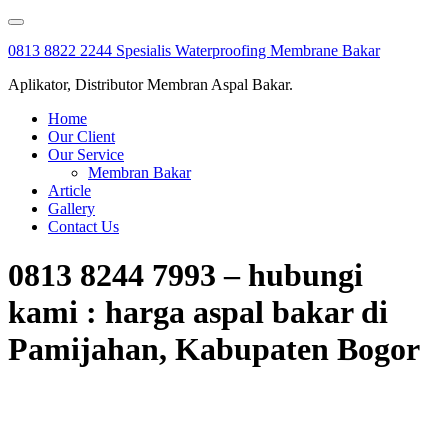
Skip
to
0813 8822 2244 Spesialis Waterproofing Membrane Bakar
content
Aplikator, Distributor Membran Aspal Bakar.
Home
Our Client
Our Service
Membran Bakar
Article
Gallery
Contact Us
0813 8244 7993 – hubungi
kami : harga aspal bakar di
Pamijahan, Kabupaten Bogor