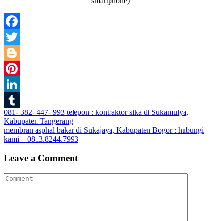
smartphone)
Facebook
Twitter
Blogger
Pinterest
LinkedIn
Post
081- 382- 447- 993 telepon : kontraktor sika di Sukamulya,
Tumblr
Kabupaten Tangerang
navigation
membran asphal bakar di Sukajaya, Kabupaten Bogor : hubungi
kami – 0813.8244.7993
Leave a Comment