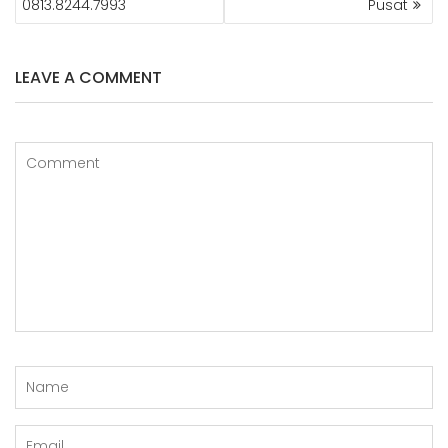
o
st
0813.8244.7993
Pusat
k
LEAVE A COMMENT