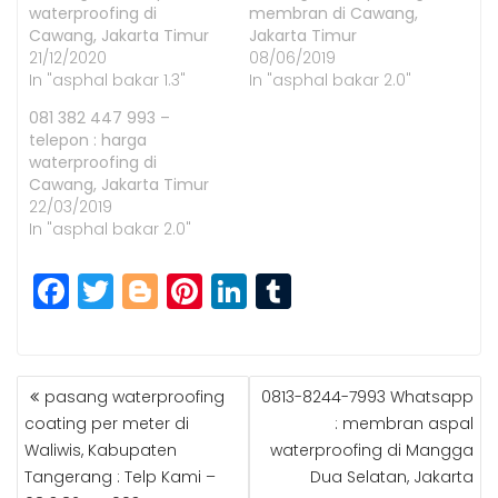
waterproofing di
membran di Cawang,
Cawang, Jakarta Timur
Jakarta Timur
21/12/2020
08/06/2019
In "asphal bakar 1.3"
In "asphal bakar 2.0"
081 382 447 993 –
telepon : harga
waterproofing di
Cawang, Jakarta Timur
22/03/2019
In "asphal bakar 2.0"
F
T
Bl
Pi
Li
T
a
w
o
n
n
u
c
itt
g
t
k
m
POST
e
e
g
e
e
bl
pasang waterproofing
0813-8244-7993 Whatsapp
NAVIGATION
b
r
e
r
dI
r
coating per meter di
: membran aspal
Waliwis, Kabupaten
waterproofing di Mangga
o
r
e
n
Tangerang : Telp Kami –
Dua Selatan, Jakarta