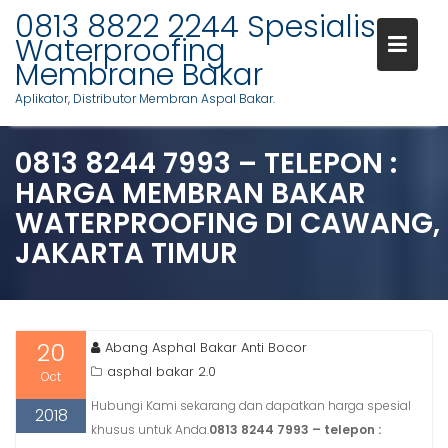
Skip
0813 8822 2244 Spesialis
to
Waterproofing
content
Membrane Bakar
Aplikator, Distributor Membran Aspal Bakar.
0813 8244 7993 – TELEPON :
HARGA MEMBRAN BAKAR
WATERPROOFING DI CAWANG,
JAKARTA TIMUR
20
Abang Asphal Bakar Anti Bocor
asphal bakar 2.0
Oct
Hubungi Kami sekarang dan dapatkan harga spesial
2018
khusus untuk Anda.
0813 8244 7993 – telepon :