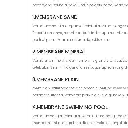
bocor yang sering dipakai untuk pelapis permukaan g
1.MEMBRANE SAND
Membrane sand mempunyai ketebalan 3 mm yang cocok 
Seperti namanya, membran jenis ini berupa membran as
pasir di permukaan membran dapat terasa.
2.MEMBRANE MINERAL
Membrane mineral atau membrane granule terbuat da
ketebalan 3 mm ini digunakan sebagai lapisan yang dia
3.MEMBRANE PLAIN
membran waterproofing anti bocor ini berupa
membra
polymer surfaced. Membran jenis plain ini digunakan un
4.MEMBRANE SWIMMING POOL
Membran dengan ketebalan 4 mm ini memang spesial di
membran jenis ini juga bisa dipakai melapisi tangki air.