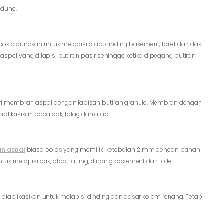
edung.
digunakan untuk melapisi atap, dinding basement, toilet dan dak.
pal yang dilapisi butiran pasir sehingga ketika dipegang butiran
ri membran aspal dengan lapisan butiran granule. Membran dengan
plikasikan pada dak, talag dan atap.
n aspal
biasa polos yang memiliki ketebalan 2 mm dengan bahan
tuk melapisi dak, atap, talang, dinding basement dan toilet.
aplikasikan untuk melapisi dinding dan dasar kolam renang. Tetapi