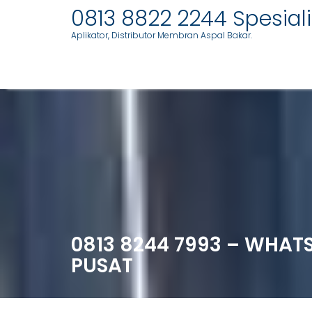
0813 8822 2244 Spesia
Aplikator, Distributor Membran Aspal Bakar.
Skip
to
content
0813 8244 7993 – WHAT
PUSAT