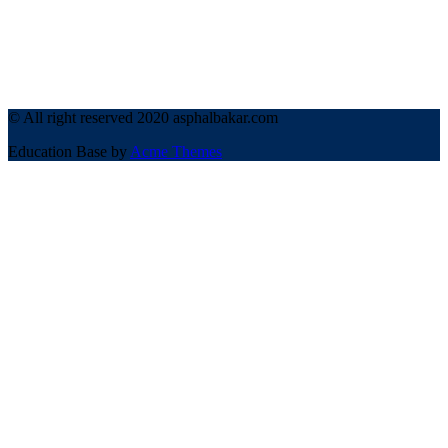
© All right reserved 2020 asphalbakar.com
Education Base by
Acme Themes