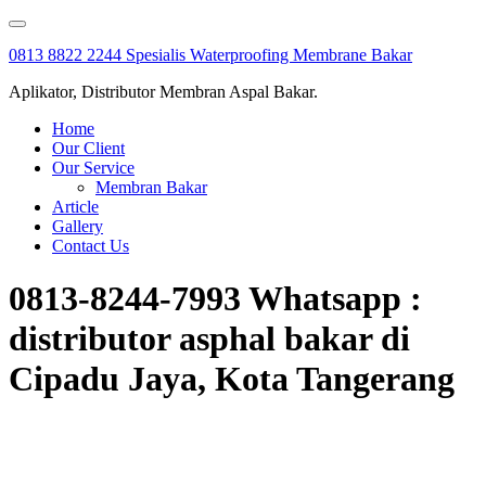
Skip
to
0813 8822 2244 Spesialis Waterproofing Membrane Bakar
content
Aplikator, Distributor Membran Aspal Bakar.
Home
Our Client
Our Service
Membran Bakar
Article
Gallery
Contact Us
0813-8244-7993 Whatsapp :
distributor asphal bakar di
Cipadu Jaya, Kota Tangerang