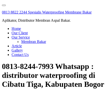
Skip
to
0813 8822 2244 Spesialis Waterproofing Membrane Bakar
content
Aplikator, Distributor Membran Aspal Bakar.
Home
Our Client
Our Service
Membran Bakar
Article
Gallery
Contact Us
0813-8244-7993 Whatsapp :
distributor waterproofing di
Cibatu Tiga, Kabupaten Bogor