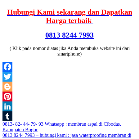
Hubungi Kami sekarang dan Dapatkan
Harga terbaik
0813 8244 7993
( Klik pada nomor diatas jika Anda membuka website ini dari
smartphone)
Facebook
Twitter
Blogger
Pinterest
LinkedIn
Post
0813- 82- 44- 79- 93 Whatsapp : membran aspal di Cibodas,
Tumblr
Kabupaten Bogor
navigation
0813 8244 7993 – hubungi kami : jasa waterproofing membran di