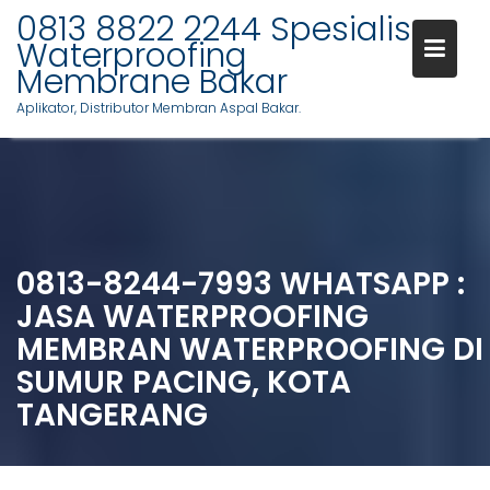
0813 8822 2244 Spesialis
Waterproofing
Membrane Bakar
Aplikator, Distributor Membran Aspal Bakar.
Skip
to
content
0813-8244-7993 WHATSAPP :
JASA WATERPROOFING
MEMBRAN WATERPROOFING DI
SUMUR PACING, KOTA
TANGERANG