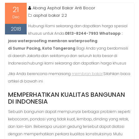
21
Abang Asphal Bakar Anti Bocor
asphal bakar 2.2
Dec
Hubungi Kami sekarang dan dapatkan harga spesial
2018
khusus untuk Anda.
0813-8244-7993 Whatsapp :
jasa waterproofing membran waterproofing
di Sumur Pacing, Kota Tangerang
Bagi Anda yang berdomisili
di daerah Jakarta dan sekitarnya dan seluruh kota besar di
Indonesia.hubungi kami sekarang dan dapatkan harga khusus
Jika Anda berencana memasang
membran bakar
.Silahkan baca
artikel di bawah ini
MEMPERHATIKAN KUALITAS BANGUNAN
DI INDONESIA
Sebuah bangunan dapat mempunyai berbagai problem seperti
kebocoran, pondasi yang tidak kuat, lembap, dinding yang retak,
dan lain-lain. Beberapa urusan gedung tersebut dapat diatasi
dengan memperhatikan perkara kualitas konstruksinya. Mutu