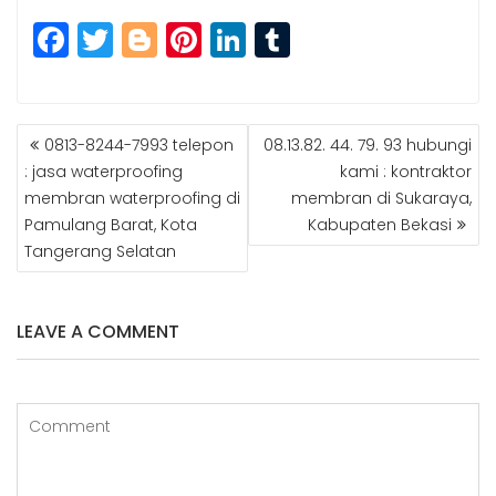
F
T
Bl
Pi
Li
T
a
w
o
n
n
u
c
itt
g
t
k
m
POST
e
e
g
e
e
bl
0813-8244-7993 telepon
08.13.82. 44. 79. 93 hubungi
NAVIGATION
b
r
e
r
dI
r
: jasa waterproofing
kami : kontraktor
membran waterproofing di
membran di Sukaraya,
o
r
e
n
Pamulang Barat, Kota
Kabupaten Bekasi
o
st
Tangerang Selatan
k
LEAVE A COMMENT