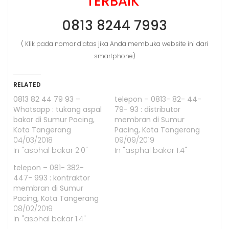
TERBAIK
0813 8244 7993
( Klik pada nomor diatas jika Anda membuka website ini dari
smartphone)
RELATED
0813 82 44 79 93 –
telepon – 0813- 82- 44-
Whatsapp : tukang aspal
79- 93 : distributor
bakar di Sumur Pacing,
membran di Sumur
Kota Tangerang
Pacing, Kota Tangerang
04/03/2018
09/09/2019
In "asphal bakar 2.0"
In "asphal bakar 1.4"
telepon – 081- 382-
447- 993 : kontraktor
membran di Sumur
Pacing, Kota Tangerang
08/02/2019
In "asphal bakar 1.4"