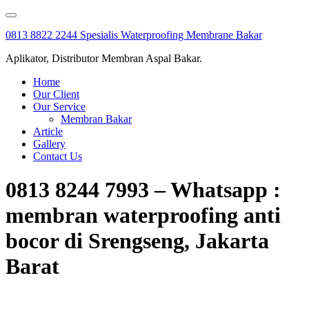
Skip
to
0813 8822 2244 Spesialis Waterproofing Membrane Bakar
content
Aplikator, Distributor Membran Aspal Bakar.
Home
Our Client
Our Service
Membran Bakar
Article
Gallery
Contact Us
0813 8244 7993 – Whatsapp :
membran waterproofing anti
bocor di Srengseng, Jakarta
Barat