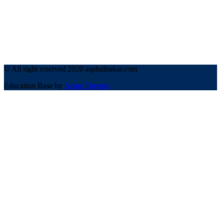
© All right reserved 2020 asphalbakar.com
Education Base by
Acme Themes