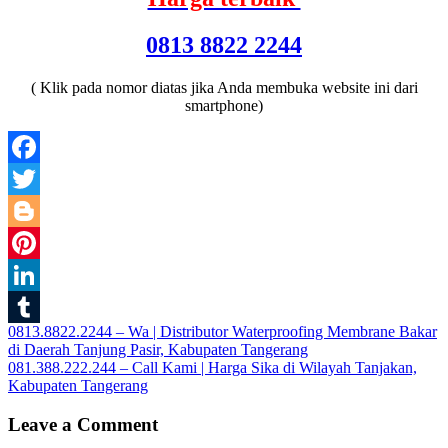
0813 8822 2244
( Klik pada nomor diatas jika Anda membuka website ini dari
smartphone)
Facebook
Twitter
Blogger
Pinterest
LinkedIn
Post
0813.8822.2244 – Wa | Distributor Waterproofing Membrane Bakar
Tumblr
di Daerah Tanjung Pasir, Kabupaten Tangerang
navigation
081.388.222.244 – Call Kami | Harga Sika di Wilayah Tanjakan,
Kabupaten Tangerang
Leave a Comment