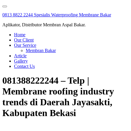
Skip
to
0813 8822 2244 Spesialis Waterproofing Membrane Bakar
content
Aplikator, Distributor Membran Aspal Bakar.
Home
Our Client
Our Service
Membran Bakar
Article
Gallery
Contact Us
081388222244 – Telp |
Membrane roofing industry
trends di Daerah Jayasakti,
Kabupaten Bekasi