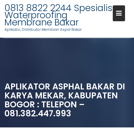
0813 8822 2244 Spesialis
Waterproofing
Membrane Bakar
Aplikator, Distributor Membran Aspal Bakar.
Skip
to
content
APLIKATOR ASPHAL BAKAR DI
KARYA MEKAR, KABUPATEN
BOGOR : TELEPON –
081.382.447.993