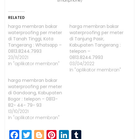
smartphone)
RELATED
harga membran bakar
harga membran bakar
waterproofing per meter
waterproofing per meter
di Tanah Tinggi, Kota
di Tanjung Pasir,
Tangerang : Whatsapp –
Kabupaten Tangerang :
0813.8244.7993
telepon –
23/11/2021
0813.8244.7993
In "aplikator membran"
03/04/2022
In "aplikator membran"
harga membran bakar
waterproofing per meter
di Gandoang, Kabupaten
Bogor : telepon – 0813-
82- 44- 79- 93
13/10/2021
In "aplikator membran"
F
T
Bl
Pi
Li
T