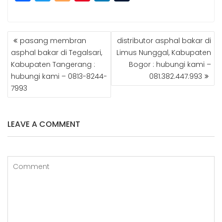
a
w
o
n
n
u
c
itt
g
t
k
m
POST
e
e
g
e
e
bl
pasang membran
distributor asphal bakar di
NAVIGATION
b
r
e
r
dI
r
asphal bakar di Tegalsari,
Limus Nunggal, Kabupaten
Kabupaten Tangerang :
Bogor : hubungi kami –
o
r
e
n
hubungi kami – 0813-8244-
081.382.447.993
o
st
7993
k
LEAVE A COMMENT