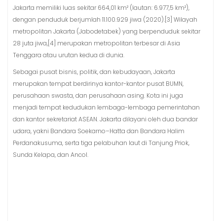
Jakarta memiliki luas sekitar 664,01 km² (lautan: 6.977,5 km²),
dengan penduduk berjumlah 11.100.929 jiwa (2020).[3] Wilayah
metropolitan Jakarta (Jabodetabek) yang berpenduduk sekitar
28 juta jiwa,[4] merupakan metropolitan terbesar di Asia
Tenggara atau urutan kedua di dunia.
Sebagai pusat bisnis, politik, dan kebudayaan, Jakarta
merupakan tempat berdirinya kantor-kantor pusat BUMN,
perusahaan swasta, dan perusahaan asing. Kota ini juga
menjadi tempat kedudukan lembaga-lembaga pemerintahan
dan kantor sekretariat ASEAN. Jakarta dilayani oleh dua bandar
udara, yakni Bandara Soekarno–Hatta dan Bandara Halim
Perdanakusuma, serta tiga pelabuhan laut di Tanjung Priok,
Sunda Kelapa, dan Ancol.