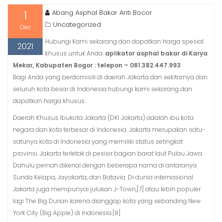
1
Abang Asphal Bakar Anti Bocor
Uncategorized
Dec
Hubungi Kami sekarang dan dapatkan harga spesial
2021
khusus untuk Anda.
aplikator asphal bakar di Karya
Mekar, Kabupaten Bogor : telepon – 081.382.447.993
Bagi Anda yang berdomisili di daerah Jakarta dan sekitarnya dan
seluruh kota besar di Indonesia.hubungi kami sekarang dan
dapatkan harga khusus.
Daerah Khusus Ibukota Jakarta (DKI Jakarta) adalah ibu kota
negara dan kota terbesar di Indonesia. Jakarta merupakan satu-
satunya kota di Indonesia yang memiliki status setingkat
provinsi. Jakarta terletak di pesisir bagian barat laut Pulau Jawa.
Dahulu pernah dikenal dengan beberapa nama di antaranya
Sunda Kelapa, Jayakarta, dan Batavia. Di dunia internasional
Jakarta juga mempunyai julukan J-Town,[7] atau lebih populer
lagi The Big Durian karena dianggap kota yang sebanding New
York City (Big Apple) di Indonesia.[8]