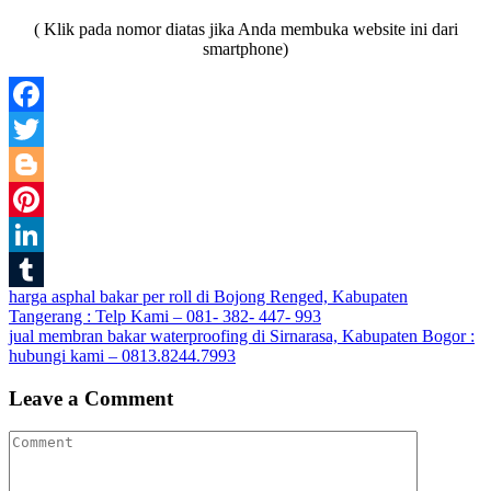
( Klik pada nomor diatas jika Anda membuka website ini dari
smartphone)
Facebook
Twitter
Blogger
Pinterest
LinkedIn
Post
harga asphal bakar per roll di Bojong Renged, Kabupaten
Tumblr
Tangerang : Telp Kami – 081- 382- 447- 993
navigation
jual membran bakar waterproofing di Sirnarasa, Kabupaten Bogor :
hubungi kami – 0813.8244.7993
Leave a Comment