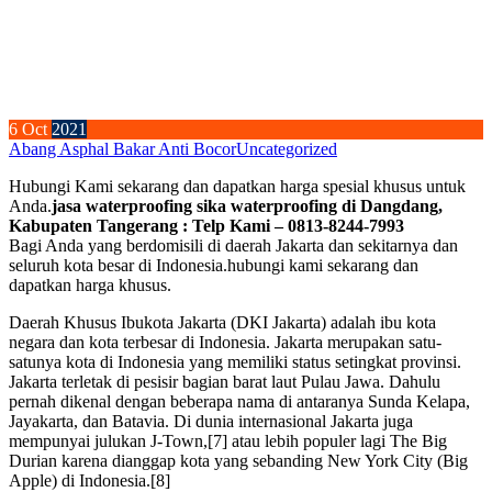
6
Oct
2021
Abang Asphal Bakar Anti Bocor
Uncategorized
Hubungi Kami sekarang dan dapatkan harga spesial khusus untuk
Anda.
jasa waterproofing sika waterproofing di Dangdang,
Kabupaten Tangerang : Telp Kami – 0813-8244-7993
Bagi Anda yang berdomisili di daerah Jakarta dan sekitarnya dan
seluruh kota besar di Indonesia.hubungi kami sekarang dan
dapatkan harga khusus.
Daerah Khusus Ibukota Jakarta (DKI Jakarta) adalah ibu kota
negara dan kota terbesar di Indonesia. Jakarta merupakan satu-
satunya kota di Indonesia yang memiliki status setingkat provinsi.
Jakarta terletak di pesisir bagian barat laut Pulau Jawa. Dahulu
pernah dikenal dengan beberapa nama di antaranya Sunda Kelapa,
Jayakarta, dan Batavia. Di dunia internasional Jakarta juga
mempunyai julukan J-Town,[7] atau lebih populer lagi The Big
Durian karena dianggap kota yang sebanding New York City (Big
Apple) di Indonesia.[8]