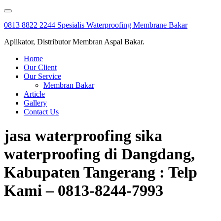
Skip
to
0813 8822 2244 Spesialis Waterproofing Membrane Bakar
content
Aplikator, Distributor Membran Aspal Bakar.
Home
Our Client
Our Service
Membran Bakar
Article
Gallery
Contact Us
jasa waterproofing sika
waterproofing di Dangdang,
Kabupaten Tangerang : Telp
Kami – 0813-8244-7993