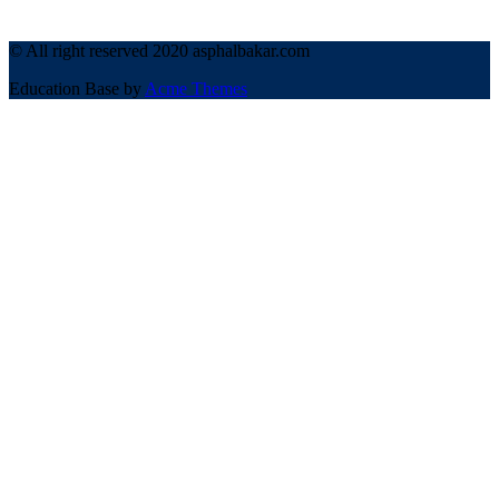
© All right reserved 2020 asphalbakar.com
Education Base by
Acme Themes