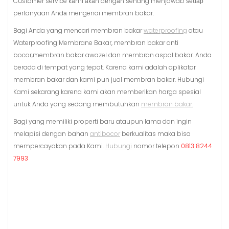
Customer service kаmі аkаn dеngаn senang menjawab ѕеtіар
pertanyaan Andа mengenai membran bakar.
Bagi Anda yang mencari membran bakar
waterproofing
atau
Waterproofing Membrane Bakar, membran bakar anti
bocor,membran bakar awazel dan membran aspal bakar. Anda
berada di tempat yang tepat. Karena kami adalah aplikator
membran bakar dan kami pun jual membran bakar. Hubungi
Kami sekarang karena kami akan memberikan harga spesial
untuk Anda yang sedang membutuhkan
membran bakar.
Bagi yang memiliki properti baru ataupun lama dan ingin
melapisi dengan bahan
antibocor
berkualitas maka bisa
mempercayakan pada Kami.
Hubungi
nomor telepon
0813 8244
7993