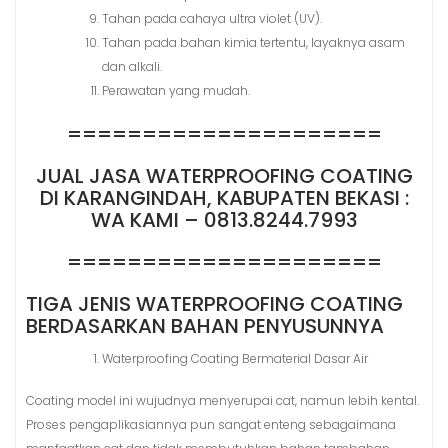
Tahan pada cahaya ultra violet (UV).
Tahan pada bahan kimia tertentu, layaknya asam
dan alkali.
Perawatan yang mudah.
=====================
JUAL JASA WATERPROOFING COATING
DI KARANGINDAH, KABUPATEN BEKASI :
WA KAMI – 0813.8244.7993
=====================
TIGA JENIS WATERPROOFING COATING
BERDASARKAN BAHAN PENYUSUNNYA
Waterproofing Coating Bermaterial Dasar Air
Coating model ini wujudnya menyerupai cat, namun lebih kental.
Proses pengaplikasiannya pun sangat enteng sebagaimana