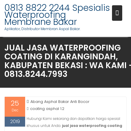
Skip
0813 8822 2244 Spesialis
to
Waterproofing
content
Membrane Bakar
Aplikator, Distributor Membran Aspal Bakar.
JUAL JASA WATERPROOFING
COATING DI KARANGINDAH,
KABUPATEN BEKASI : WA KAMI 
0813.8244.7993
25
Abang Asphal Bakar Anti Bocor
coating asphal 1.2
Dec
Hubungi Kami sekarang dan dapatkan harga spesial
2019
khusus untuk Anda.
jual jasa waterproofing coating