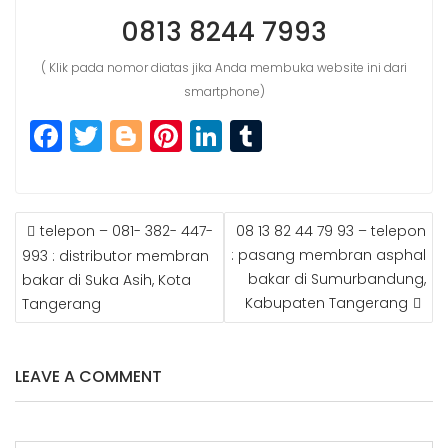
0813 8244 7993
( Klik pada nomor diatas jika Anda membuka website ini dari
smartphone)
F
T
Bl
Pi
Li
T
a
w
o
n
n
u
c
itt
g
t
k
m
POST
e
e
g
e
e
bl
telepon – 081- 382- 447-
08 13 82 44 79 93 – telepon
NAVIGATION
b
r
e
r
dI
r
: pasang membran asphal
993 : distributor membran
bakar di Sumurbandung,
bakar di Suka Asih, Kota
o
r
e
n
Kabupaten Tangerang
Tangerang
o
st
k
LEAVE A COMMENT