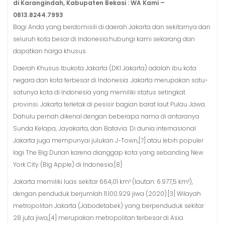
di Karangindah, Kabupaten Bekasi : WA Kami –
0813.8244.7993
Bagi Anda yang berdomisili di daerah Jakarta dan sekitarnya dan
seluruh kota besar di Indonesia.hubungi kami sekarang dan
dapatkan harga khusus.
Daerah Khusus Ibukota Jakarta (DKI Jakarta) adalah ibu kota
negara dan kota terbesar di Indonesia. Jakarta merupakan satu-
satunya kota di Indonesia yang memiliki status setingkat
provinsi. Jakarta terletak di pesisir bagian barat laut Pulau Jawa.
Dahulu pernah dikenal dengan beberapa nama di antaranya
Sunda Kelapa, Jayakarta, dan Batavia. Di dunia internasional
Jakarta juga mempunyai julukan J-Town,[7] atau lebih populer
lagi The Big Durian karena dianggap kota yang sebanding New
York City (Big Apple) di Indonesia.[8]
Jakarta memiliki luas sekitar 664,01 km² (lautan: 6.977,5 km²),
dengan penduduk berjumlah 11.100.929 jiwa (2020).[3] Wilayah
metropolitan Jakarta (Jabodetabek) yang berpenduduk sekitar
28 juta jiwa,[4] merupakan metropolitan terbesar di Asia