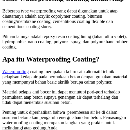
Beberapa type waterproofing yang dapat digunakan untuk atap
diantaranya adalah acrylic copolymer coating, bitumen
coating/membrane coating, cementitious coating flexible dan
cementitious coating slurry.
Pilihan lainnya adalah epoxy resin coating lining (tahan ultra violet),
hydrophobic nano coating, polyurea spray, dan polyurethane rubber
coating.
Apa itu Waterproofing Coating?
Waterproofing
coating merupakan keliru satu alternatif tehnik
pelapisan kedap air pada permukaan beton dengan gunakan material
yang mempunyai bahan basic akrilik berupa cairan polymer.
Material pelapis anti bocor ini dapat menutupi pori-pori terhadap
permukaan atap beton supaya genangan air dapat terhalang dan
tidak dapat menembus susunan beton.
Penting untuk diperhatikan bahwa perembesan air ke di dalam
susunan beton akan pengaruhi energi tahan dari beton. Pemasangan
waterproofing coating merupakan langkah yang praktis untuk
melindungi atap gedung Anda.