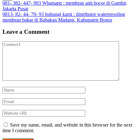
Post
081- 382- 447- 993 Whatsapp : membran anti bocor di Gambir,
Tumblr
Jakarta Pusat
navigation
0813- 82- 44- 79- 93 hubungi kami : distributor waterproofing
membran bakar di Babakan Madang, Kabupaten Bogor
Leave a Comment
Save my name, email, and website in this browser for the next
time I comment.