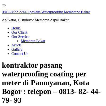
Skip
to
0813 8822 2244 Spesialis Waterproofing Membrane Bakar
content
Aplikator, Distributor Membran Aspal Bakar.
Home
Our Client
Our Service
Membran Bakar
Article
Gallery
Contact Us
kontraktor pasang
waterproofing coating per
meter di Pamoyanan, Kota
Bogor : telepon – 0813- 82- 44-
79- 93