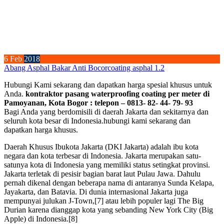
6
Feb
2018
Abang Asphal Bakar Anti Bocor
coating asphal 1.2
Hubungi Kami sekarang dan dapatkan harga spesial khusus untuk
Anda.
kontraktor pasang waterproofing coating per meter di
Pamoyanan, Kota Bogor : telepon – 0813- 82- 44- 79- 93
Bagi Anda yang berdomisili di daerah Jakarta dan sekitarnya dan
seluruh kota besar di Indonesia.hubungi kami sekarang dan
dapatkan harga khusus.
Daerah Khusus Ibukota Jakarta (DKI Jakarta) adalah ibu kota
negara dan kota terbesar di Indonesia. Jakarta merupakan satu-
satunya kota di Indonesia yang memiliki status setingkat provinsi.
Jakarta terletak di pesisir bagian barat laut Pulau Jawa. Dahulu
pernah dikenal dengan beberapa nama di antaranya Sunda Kelapa,
Jayakarta, dan Batavia. Di dunia internasional Jakarta juga
mempunyai julukan J-Town,[7] atau lebih populer lagi The Big
Durian karena dianggap kota yang sebanding New York City (Big
Apple) di Indonesia.[8]