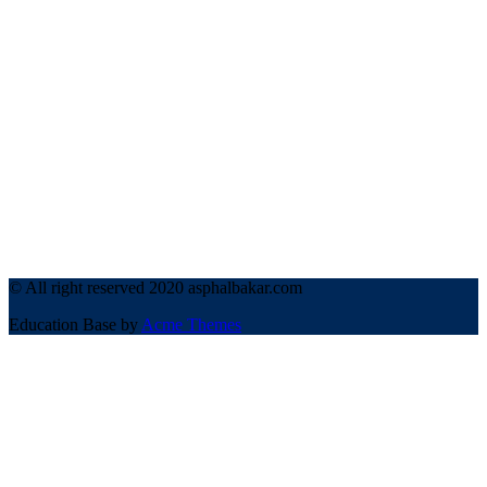
© All right reserved 2020 asphalbakar.com
Education Base by
Acme Themes