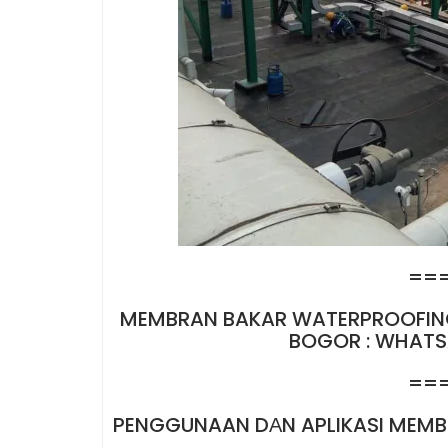
==
MEMBRAN BAKAR WATERPROOFING
BOGOR : WHATSA
==
PENGGUNAAN DАN APLIKASI MEM