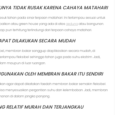
NYA TIDAK RUSAK KARENA CAHAYA MATAHARI
k tahan pada sinar terpaan matahari. Ini terlampau sesuai untuk
lkon atau green house yang ada di atas
gedung
atau bangunan.
p pun terhitung terlindungi dari terpaan cahaya matahari.
DAPAT DILAKUKAN SECARA MUDAH
ibel, membran bakar sanggup diaplikasikan secara mudah, di
mpau fleksibel sehingga tahan juga pada suhu ekstrim. Jadi,
lam maupun di luar ruangan.
GUNAKAN OLEH MEMBRAN BAKAR ITU SENDIRI
kan agar dapat dikatakan faedah membran bakar semakin fleksibel.
isa menyesuaikan pergantian suhu dan kelembaban. Jadi, membran
ahanan di dalam jangka panjang.
G RELATIF MURAH DAN TERJANGKAU