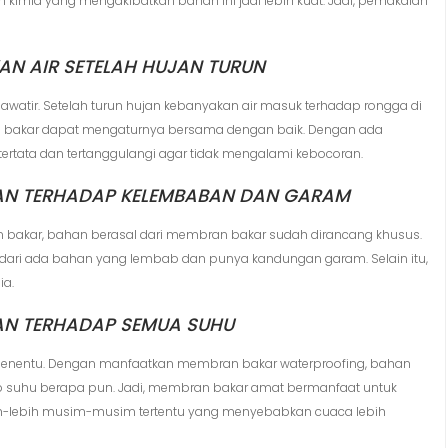
 kimia yang mengakibatkan bahan ini jadi lebih kuat. Jadi, pemakaian
N AIR SETELAH HUJAN TURUN
khawatir. Setelah turun hujan kebanyakan air masuk terhadap rongga di
an bakar dapat mengaturnya bersama dengan baik. Dengan ada
 tertata dan tertanggulangi agar tidak mengalami kebocoran.
AN TERHADAP KELEMBABAN DAN GARAM
bakar, bahan berasal dari membran bakar sudah dirancang khusus.
i dari ada bahan yang lembab dan punya kandungan garam. Selain itu,
ia.
AN TERHADAP SEMUA SUHU
k menentu. Dengan manfaatkan membran bakar waterproofing, bahan
 suhu berapa pun. Jadi, membran bakar amat bermanfaat untuk
bih-lebih musim-musim tertentu yang menyebabkan cuaca lebih