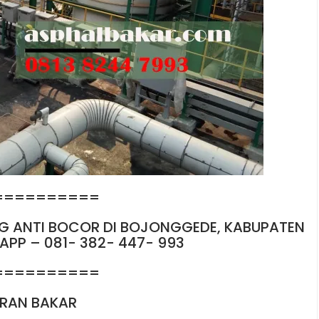
==========
 ANTI BOCOR DI BOJONGGEDE, KABUPATEN
PP – 081- 382- 447- 993
==========
BRAN BAKAR