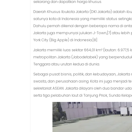
sekarang dan dapatkan harga khusus.
Daerah Khusus Ibukota Jakarta (DKI Jakarta) adalah ibu
satunya kota di Indonesia yang memiliki status setingkat
Dahulu pernah dikenal dengan beberapa nama di antara
Jakarta juga mempunyai julukan J-Town,[7] atau lebih
York City (Big Apple) di Indonesia.[8]
Jakarta memiliki luas sekitar 664,01 km² (lautan: 6.977,
metropolitan Jakarta (Jabodetabek) yang berpenduduk s
Tenggara atau urutan kedua di dunia.
Sebagai pusat bisnis, politik, dan kebudayaan, Jakar
swasta, dan perusahaan asing. Kota ini juga menjad
sekretariat ASEAN. Jakarta dilayani oleh dua bandar 
serta tiga pelabuhan laut di Tanjung Priok, Sunda Kelap