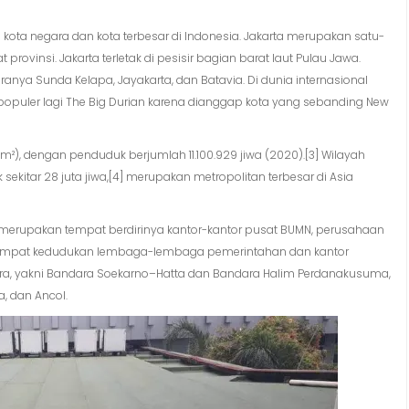
 kota negara dan kota terbesar di Indonesia. Jakarta merupakan satu-
 provinsi. Jakarta terletak di pesisir bagian barat laut Pulau Jawa.
nya Sunda Kelapa, Jayakarta, dan Batavia. Di dunia internasional
 populer lagi The Big Durian karena dianggap kota yang sebanding New
5 km²), dengan penduduk berjumlah 11.100.929 jiwa (2020).[3] Wilayah
ekitar 28 juta jiwa,[4] merupakan metropolitan terbesar di Asia
ta merupakan tempat berdirinya kantor-kantor pusat BUMN, perusahaan
i tempat kedudukan lembaga-lembaga pemerintahan dan kantor
udara, yakni Bandara Soekarno–Hatta dan Bandara Halim Perdanakusuma,
a, dan Ancol.