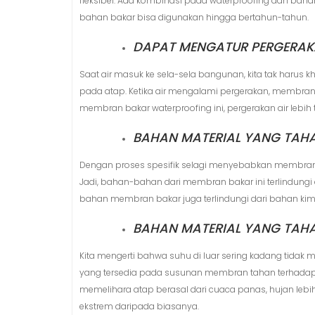
fleksibel. Ada kombinasi pada waterproofing dan bahan
bahan bakar bisa digunakan hingga bertahun-tahun.
DAPAT MENGATUR PERGERAKA
Saat air masuk ke sela-sela bangunan, kita tak harus 
pada atap. Ketika air mengalami pergerakan, membr
membran bakar waterproofing ini, pergerakan air lebih
BAHAN MATERIAL YANG TAH
Dengan proses spesifik selagi menyebabkan membran 
Jadi, bahan-bahan dari membran bakar ini terlindung
bahan membran bakar juga terlindungi dari bahan kim
BAHAN MATERIAL YANG TAH
Kita mengerti bahwa suhu di luar sering kadang tida
yang tersedia pada susunan membran tahan terhadap
memelihara atap berasal dari cuaca panas, hujan le
ekstrem daripada biasanya.