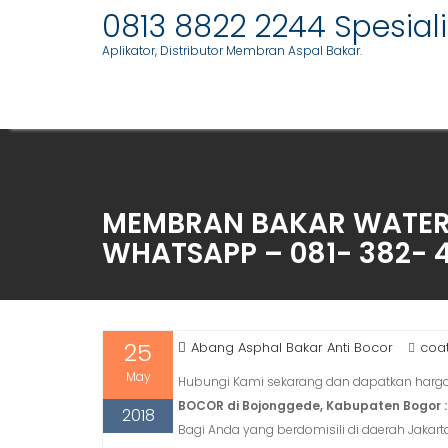
Skip
0813 8822 2244 Spesia
to
Aplikator, Distributor Membran Aspal Bakar.
content
MEMBRAN BAKAR WATERP
WHATSAPP – 081- 382- 
25
Abang Asphal Bakar Anti Bocor
coat
May
Hubungi Kami sekarang dan dapatkan harga 
BOCOR di Bojonggede, Kabupaten Bogor :
2018
Bagi Anda yang berdomisili di daerah Jakart