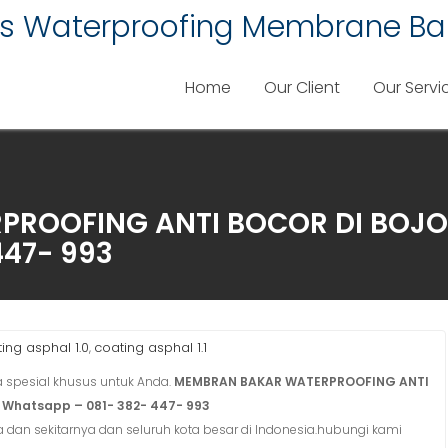
lis Waterproofing Membrane Ba
Home
Our Client
Our Servi
ROOFING ANTI BOCOR DI BOJO
447- 993
ing asphal 1.0
coating asphal 1.1
,
spesial khusus untuk Anda.
MEMBRAN BAKAR WATERPROOFING ANTI
 Whatsapp – 081- 382- 447- 993
a dan sekitarnya dan seluruh kota besar di Indonesia.hubungi kami