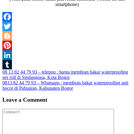
smartphone)
Facebook
Twitter
Blogger
Pinterest
LinkedIn
Post
08 13 82 44 79 93 – telepon : harga membran bakar waterproofing
Tumblr
per roll di Sindangrasa, Kota Bogor
navigation
0813 82 44 79 93 – Whatsapp : membran bakar waterproofing anti
bocor di Pabuaran, Kabupaten Bogor
Leave a Comment