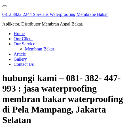
Skip
to
0813 8822 2244 Spesialis Waterproofing Membrane Bakar
content
Aplikator, Distributor Membran Aspal Bakar.
Home
Our Client
Our Service
Membran Bakar
Article
Gallery
Contact Us
hubungi kami – 081- 382- 447-
993 : jasa waterproofing
membran bakar waterproofing
di Pela Mampang, Jakarta
Selatan